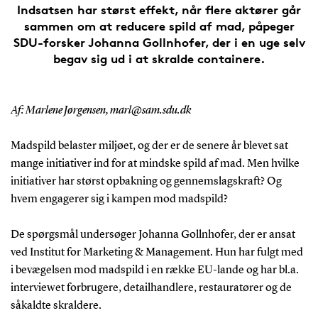
Indsatsen har størst effekt, når flere aktører går
sammen om at reducere spild af mad, påpeger
SDU-forsker Johanna Gollnhofer, der i en uge selv
begav sig ud i at skralde containere.
Af: Marlene Jørgensen, marl@sam.sdu.dk
Madspild belaster miljøet, og der er de senere år blevet sat
mange initiativer ind for at mindske spild af mad. Men hvilke
initiativer har størst opbakning og gennemslagskraft? Og
hvem engagerer sig i kampen mod madspild?
De spørgsmål undersøger Johanna Gollnhofer, der er ansat
ved Institut for Marketing & Management. Hun har fulgt med
i bevægelsen mod madspild i en række EU-lande og har bl.a.
interviewet forbrugere, detailhandlere, restauratører og de
såkaldte skraldere.