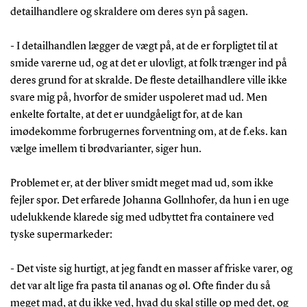
detailhandlere og skraldere om deres syn på sagen.
- I detailhandlen lægger de vægt på, at de er forpligtet til at
smide varerne ud, og at det er ulovligt, at folk trænger ind på
deres grund for at skralde. De fleste detailhandlere ville ikke
svare mig på, hvorfor de smider uspoleret mad ud. Men
enkelte fortalte, at det er uundgåeligt for, at de kan
imødekomme forbrugernes forventning om, at de f.eks. kan
vælge imellem ti brødvarianter, siger hun.
Problemet er, at der bliver smidt meget mad ud, som ikke
fejler spor. Det erfarede Johanna Gollnhofer, da hun i en uge
udelukkende klarede sig med udbyttet fra containere ved
tyske supermarkeder:
- Det viste sig hurtigt, at jeg fandt en masser af friske varer, og
det var alt lige fra pasta til ananas og øl. Ofte finder du så
meget mad, at du ikke ved, hvad du skal stille op med det, og