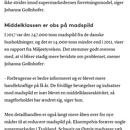
ikke strider imod supermarkedernes forretningsmodel, siger
Johanna Gollnhofer.
Middelklassen er obs på madspild
I 2017 var der 247.000 tons madspild fra de danske
husholdninger, og det er 14.000 tons mindre end i 2011, viser
en rapport fra Miljøstyrelsen. Det stemmer godt overens
med, at vi bliver stadig mere bevidste om problemet, mener
Johanna Gollnhofer:
- Forbrugerne er bedre informeret og er blevet mere
handlekraftige på få år. De frivillige bevægelser og indsatser
mod madspild er især blevet en middelklasseaktivitet, så
magtforholdet har ændret sig, siger hun.
Men detailhandlen er også langt mere åben over for nye
måder til at reducere madspild på. Eksempelvis forærer nogle
supermarkeder i Tyskland, Schweiz og Østrig madvarer væk,