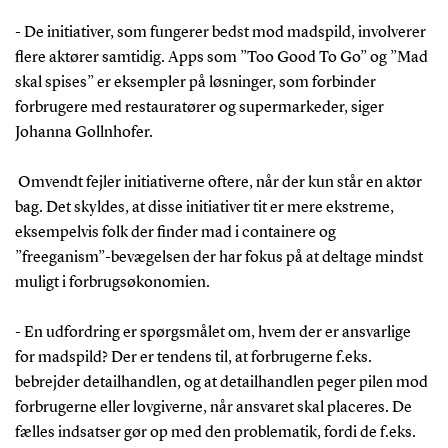
- De initiativer, som fungerer bedst mod madspild, involverer
flere aktører samtidig. Apps som ”Too Good To Go” og ”Mad
skal spises” er eksempler på løsninger, som forbinder
forbrugere med restauratører og supermarkeder, siger
Johanna Gollnhofer.
Omvendt fejler initiativerne oftere, når der kun står en aktør
bag. Det skyldes, at disse initiativer tit er mere ekstreme,
eksempelvis folk der finder mad i containere og
”freeganism”-bevægelsen der har fokus på at deltage mindst
muligt i forbrugsøkonomien.
- En udfordring er spørgsmålet om, hvem der er ansvarlige
for madspild? Der er tendens til, at forbrugerne f.eks.
bebrejder detailhandlen, og at detailhandlen peger pilen mod
forbrugerne eller lovgiverne, når ansvaret skal placeres. De
fælles indsatser gør op med den problematik, fordi de f.eks.