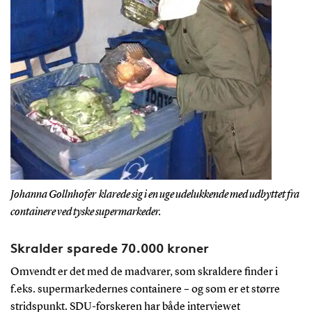
Johanna Gollnhofer klarede sig i en uge udelukkende med udbyttet fra
containere ved tyske supermarkeder.
Skralder sparede 70.000 kroner
Omvendt er det med de madvarer, som skraldere finder i
f.eks. supermarkedernes containere – og som er et større
stridspunkt. SDU-forskeren har både interviewet