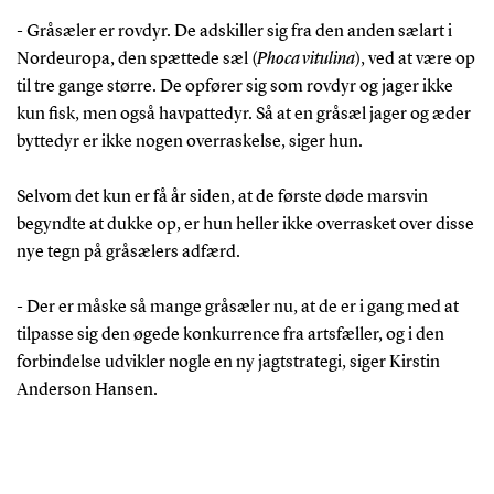
- Gråsæler er rovdyr. De adskiller sig fra den anden sælart i
Nordeuropa, den spættede sæl (
Phoca vitulina
), ved at være op
til tre gange større. De opfører sig som rovdyr og jager ikke
kun fisk, men også havpattedyr. Så at en gråsæl jager og æder
byttedyr er ikke nogen overraskelse, siger hun.
Selvom det kun er få år siden, at de første døde marsvin
begyndte at dukke op, er hun heller ikke overrasket over disse
nye tegn på gråsælers adfærd.
- Der er måske så mange gråsæler nu, at de er i gang med at
tilpasse sig den øgede konkurrence fra artsfæller, og i den
forbindelse udvikler nogle en ny jagtstrategi, siger Kirstin
Anderson Hansen.