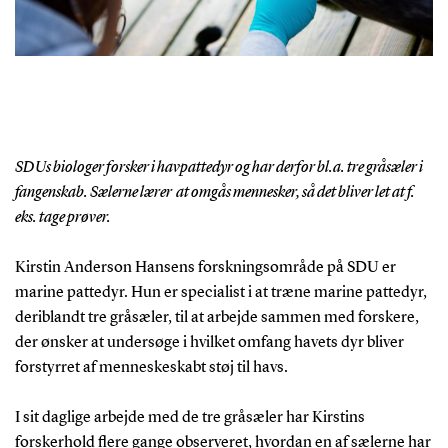
SDUs biologer forsker i havpattedyr og har derfor bl.a. tre gråsæler i
fangenskab. Sælerne lærer at omgås mennesker, så det bliver let at f.
eks. tage prøver.
Kirstin Anderson Hansens forskningsområde på SDU er
marine pattedyr. Hun er specialist i at træne marine pattedyr,
deriblandt tre gråsæler, til at arbejde sammen med forskere,
der ønsker at undersøge i hvilket omfang havets dyr bliver
forstyrret af menneskeskabt støj til havs.
I sit daglige arbejde med de tre gråsæler har Kirstins
forskerhold flere gange observeret, hvordan en af sælerne har