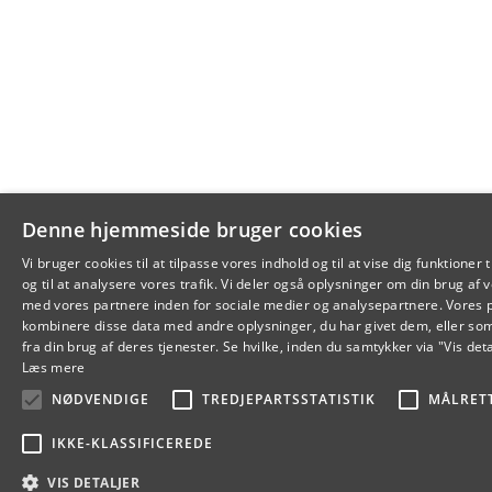
Denne hjemmeside bruger cookies
Vi bruger cookies til at tilpasse vores indhold og til at vise dig funktioner 
og til at analysere vores trafik. Vi deler også oplysninger om din brug a
med vores partnere inden for sociale medier og analysepartnere. Vores 
kombinere disse data med andre oplysninger, du har givet dem, eller so
fra din brug af deres tjenester. Se hvilke, inden du samtykker via "Vis det
Læs mere
NØDVENDIGE
TREDJEPARTSSTATISTIK
MÅLRET
IKKE-KLASSIFICEREDE
VIS DETALJER