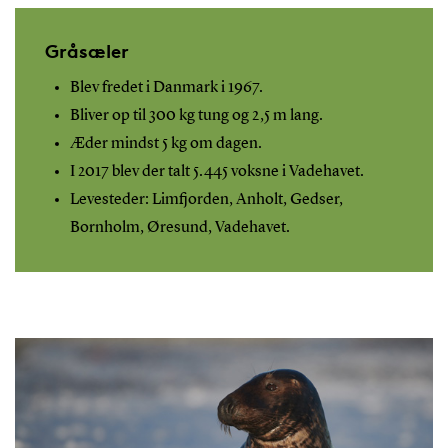
Gråsæler
Blev fredet i Danmark i 1967.
Bliver op til 300 kg tung og 2,5 m lang.
Æder mindst 5 kg om dagen.
I 2017 blev der talt 5.445 voksne i Vadehavet.
Levesteder: Limfjorden, Anholt, Gedser,
Bornholm, Øresund, Vadehavet.