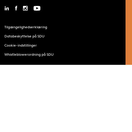
Tilgængelighedserklæring
Databeskyttelse på SDU
Cookie-indstillinger
Whistleblowerordning på SDU