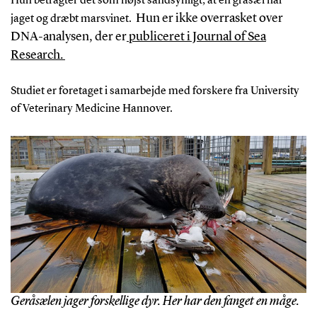
Hun betragter det som højst sandsynligt, at en gråsæl har
Hun er ikke overrasket over
jaget og dræbt marsvinet.
DNA-analysen, der er
publiceret i Journal of Sea
Research.
Studiet er foretaget i samarbejde med forskere fra University
of Veterinary Medicine Hannover.
Geråsælen jager forskellige dyr. Her har den fanget en måge.