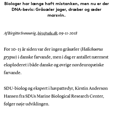
Biologer har længe haft mistanken, men nu er der
DNA-bevis: Gråsæler jager, dræber og æder
marsvin.
Af Birgitte Svennevig,
birs@sdu.dk
,
09-11-2018
For 10-15 år siden var der ingen gråsæler (
Halichoerus
grypus
) i danske farvande, men i dag er antallet nærmest
eksploderet i både danske og øvrige nordeuropæiske
farvande.
SDU-biolog og ekspert i havpattedyr, Kirstin Anderson
Hansen fra SDUs Marine Biological Research Center,
følger nøje udviklingen.