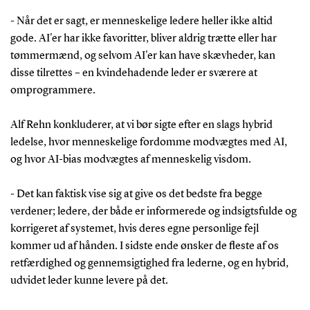
- Når det er sagt, er menneskelige ledere heller ikke altid
gode. AI'er har ikke favoritter, bliver aldrig trætte eller har
tømmermænd, og selvom AI'er kan have skævheder, kan
disse tilrettes – en kvindehadende leder er sværere at
omprogrammere.
Alf Rehn konkluderer, at vi bør sigte efter en slags hybrid
ledelse, hvor menneskelige fordomme modvægtes med AI,
og hvor AI-bias modvægtes af menneskelig visdom.
- Det kan faktisk vise sig at give os det bedste fra begge
verdener; ledere, der både er informerede og indsigtsfulde og
korrigeret af systemet, hvis deres egne personlige fejl
kommer ud af hånden. I sidste ende ønsker de fleste af os
retfærdighed og gennemsigtighed fra lederne, og en hybrid,
udvidet leder kunne levere på det.