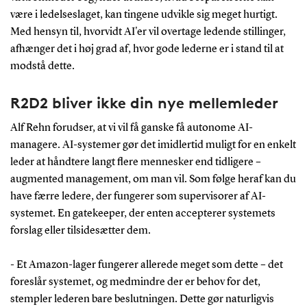
være i ledelseslaget, kan tingene udvikle sig meget hurtigt.
Med hensyn til, hvorvidt AI'er vil overtage ledende stillinger,
afhænger det i høj grad af, hvor gode lederne er i stand til at
modstå dette.
R2D2 bliver ikke din nye mellemleder
Alf Rehn forudser, at vi vil få ganske få autonome AI-
managere. AI-systemer gør det imidlertid muligt for en enkelt
leder at håndtere langt flere mennesker end tidligere –
augmented management, om man vil. Som følge heraf kan du
have færre ledere, der fungerer som supervisorer af AI-
systemet. En gatekeeper, der enten accepterer systemets
forslag eller tilsidesætter dem.
- Et Amazon-lager fungerer allerede meget som dette – det
foreslår systemet, og medmindre der er behov for det,
stempler lederen bare beslutningen. Dette gør naturligvis