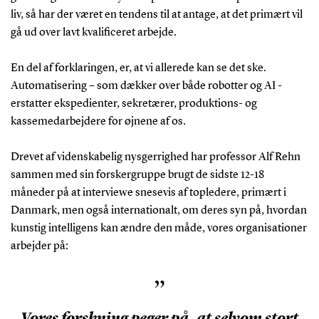
liv, så har der været en tendens til at antage, at det primært vil
gå ud over lavt kvalificeret arbejde.
En del af forklaringen, er, at vi allerede kan se det ske.
Automatisering – som dækker over både robotter og AI -
erstatter ekspedienter, sekretærer, produktions- og
kassemedarbejdere for øjnene af os.
Drevet af videnskabelig nysgerrighed har professor Alf Rehn
sammen med sin forskergruppe brugt de sidste 12-18
måneder på at interviewe snesevis af topledere, primært i
Danmark, men også internationalt, om deres syn på, hvordan
kunstig intelligens kan ændre den måde, vores organisationer
arbejder på:
”
Vores forskning peger på, at selvom stort