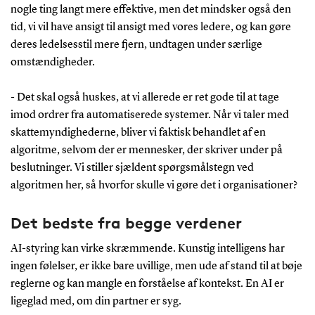
nogle ting langt mere effektive, men det mindsker også den
tid, vi vil have ansigt til ansigt med vores ledere, og kan gøre
deres ledelsesstil mere fjern, undtagen under særlige
omstændigheder.
- Det skal også huskes, at vi allerede er ret gode til at tage
imod ordrer fra automatiserede systemer. Når vi taler med
skattemyndighederne, bliver vi faktisk behandlet af en
algoritme, selvom der er mennesker, der skriver under på
beslutninger. Vi stiller sjældent spørgsmålstegn ved
algoritmen her, så hvorfor skulle vi gøre det i organisationer?
Det bedste fra begge verdener
AI-styring kan virke skræmmende. Kunstig intelligens har
ingen følelser, er ikke bare uvillige, men ude af stand til at bøje
reglerne og kan mangle en forståelse af kontekst. En AI er
ligeglad med, om din partner er syg.