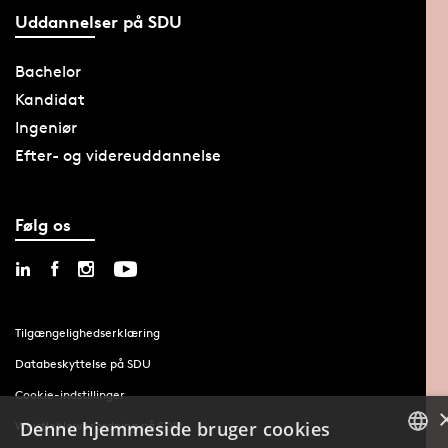
Uddannelser på SDU
Bachelor
Kandidat
Ingeniør
Efter- og videreuddannelse
Følg os
Tilgængelighedserklæring
Databeskyttelse på SDU
Cookie-indstillinger
Denne hjemmeside bruger cookies
Whistleblowerordning på SDU