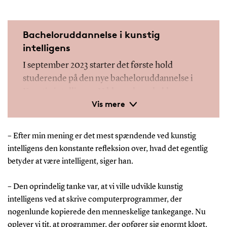
Bacheloruddannelse i kunstig
intelligens
I september 2023 starter det første hold
studerende på den nye bacheloruddannelse i
Kunstig intelligens. Uddannelsen dækker en
Vis mere
bred vifte af emner, herunder machine
learning, etik, programmering, processering af
naturligt sprog, cybersikkerhed og
– Efter min mening er det mest spændende ved kunstig
computervision.
intelligens den konstante refleksion over, hvad det egentlig
betyder at være intelligent, siger han.
Læs mere
her
– Den oprindelig tanke var, at vi ville udvikle kunstig
intelligens ved at skrive computerprogrammer, der
nogenlunde kopierede den menneskelige tankegange. Nu
oplever vi tit, at programmer, der opfører sig enormt klogt,