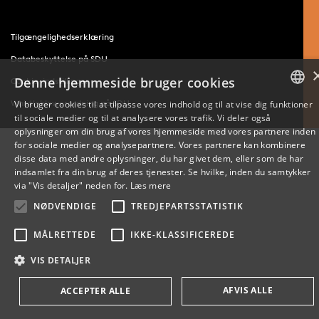
Tilgængelighedserklæring
Databeskyttelse på SDU
Denne hjemmeside bruger cookies
Cookie-indstillinger
Whistleblowerordning på SDU
Vi bruger cookies til at tilpasse vores indhold og til at vise dig funktioner
til sociale medier og til at analysere vores trafik. Vi deler også
DANISH
oplysninger om din brug af vores hjemmeside med vores partnere inden
for sociale medier og analysepartnere. Vores partnere kan kombinere
ENGLISH
disse data med andre oplysninger, du har givet dem, eller som de har
indsamlet fra din brug af deres tjenester. Se hvilke, inden du samtykker
DANISH
via "Vis detaljer" neden for.
Læs mere
NØDVENDIGE
TREDJEPARTSSTATISTIK
MÅLRETTEDE
IKKE-KLASSIFICEREDE
VIS DETALJER
AFVIS ALLE
ACCEPTER ALLE