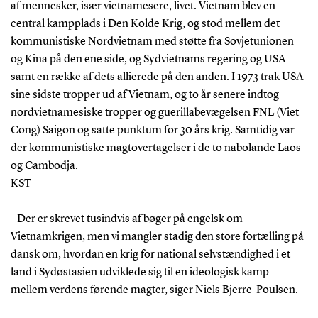
af mennesker, især vietnamesere, livet. Vietnam blev en
central kampplads i Den Kolde Krig, og stod mellem det
kommunistiske Nordvietnam med støtte fra Sovjetunionen
og Kina på den ene side, og Sydvietnams regering og USA
samt en række af dets allierede på den anden. I 1973 trak USA
sine sidste tropper ud af Vietnam, og to år senere indtog
nordvietnamesiske tropper og guerillabevægelsen FNL (Viet
Cong) Saigon og satte punktum for 30 års krig. Samtidig var
der kommunistiske magtovertagelser i de to nabolande Laos
og Cambodja.
KST
- Der er skrevet tusindvis af bøger på engelsk om
Vietnamkrigen, men vi mangler stadig den store fortælling på
dansk om, hvordan en krig for national selvstændighed i et
land i Sydøstasien udviklede sig til en ideologisk kamp
mellem verdens førende magter, siger Niels Bjerre-Poulsen.