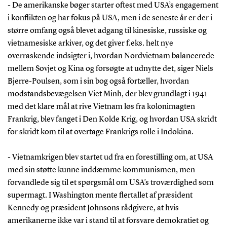
- De amerikanske bøger starter oftest med USA’s engagement
i konflikten og har fokus på USA, men i de seneste år er der i
større omfang også blevet adgang til kinesiske, russiske og
vietnamesiske arkiver, og det giver f.eks. helt nye
overraskende indsigter i, hvordan Nordvietnam balancerede
mellem Sovjet og Kina og forsøgte at udnytte det, siger Niels
Bjerre-Poulsen, som i sin bog også fortæller, hvordan
modstandsbevægelsen Viet Minh, der blev grundlagt i 1941
med det klare mål at rive Vietnam løs fra kolonimagten
Frankrig, blev fanget i Den Kolde Krig, og hvordan USA skridt
for skridt kom til at overtage Frankrigs rolle i Indokina.
- Vietnamkrigen blev startet ud fra en forestilling om, at USA
med sin støtte kunne inddæmme kommunismen, men
forvandlede sig til et spørgsmål om USA’s troværdighed som
supermagt. I Washington mente flertallet af præsident
Kennedy og præsident Johnsons rådgivere, at hvis
amerikanerne ikke var i stand til at forsvare demokratiet og