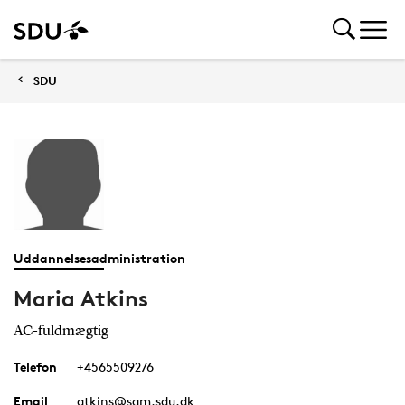
SDU
Uddannelsesadministration
Maria Atkins
AC-fuldmægtig
Telefon
+4565509276
Email
atkins@sam.sdu.dk