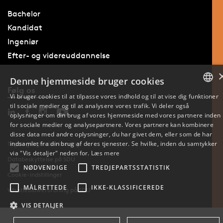
Bachelor
Kandidat
Ingeniør
Efter- og videreuddannelse
Denne hjemmeside bruger cookies
Følg os
Vi bruger cookies til at tilpasse vores indhold og til at vise dig funktioner
til sociale medier og til at analysere vores trafik. Vi deler også
DANISH
oplysninger om din brug af vores hjemmeside med vores partnere inden
for sociale medier og analysepartnere. Vores partnere kan kombinere
ENGLISH
disse data med andre oplysninger, du har givet dem, eller som de har
indsamlet fra din brug af deres tjenester. Se hvilke, inden du samtykker
Tilgængelighedserklæring
DANISH
via "Vis detaljer" neden for.
Læs mere
Databeskyttelse på SDU
NØDVENDIGE
TREDJEPARTSSTATISTIK
Cookie-indstillinger
MÅLRETTEDE
IKKE-KLASSIFICEREDE
Whistleblowerordning på SDU
VIS DETALJER