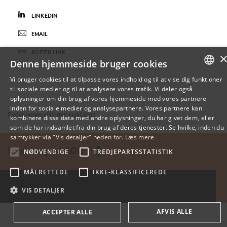
LINKEDIN
EMAIL
KOPIÉR LINK
Denne hjemmeside bruger cookies
Vi bruger cookies til at tilpasse vores indhold og til at vise dig funktioner
til sociale medier og til at analysere vores trafik. Vi deler også
DANISH
oplysninger om din brug af vores hjemmeside med vores partnere
inden for sociale medier og analysepartnere. Vores partnere kan
ENGLISH
Redaktionen afsluttet: 15.03.2012
kombinere disse data med andre oplysninger, du har givet dem, eller
som de har indsamlet fra din brug af deres tjenester. Se hvilke, inden du
DANISH
samtykker via "Vis detaljer" neden for.
Læs mere
Forskning på SDU
NØDVENDIGE
TREDJEPARTSSTATISTIK
MÅLRETTEDE
IKKE-KLASSIFICEREDE
VIS DETALJER
AFVIS ALLE
ACCEPTER ALLE