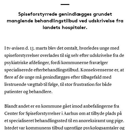
Spiseforstyrrede genindlægges grundet
manglende behandlingstilbud ved udskrivelse fra
landets hospitaler.
I tv-avisen d. 13. marts blev det omtalt, hvorledes unge med
spiseforstyrrelser overlades til sig selv efter udskrivelse fra de
psykiatriske afdelinger, fordi kommunerne fravælger
specialiserede efterbehandlingstilbud. Konsekvenserne er, at
flere af de unge må genindlægges efter tilbagefald med
livstruende vægttab til følge, til stor frustration for både
patienter og behandlere.
Blandt andet er en kommune gået imod anbefalingerne fra
Center for Spiseforstyrrelser i Aarhus om at tilbyde plads på
et specialiseret behandlingssted til en anoreksiramt ung pige.
Istedet var kommunens tilbud ugentlige psykologsamtaler og