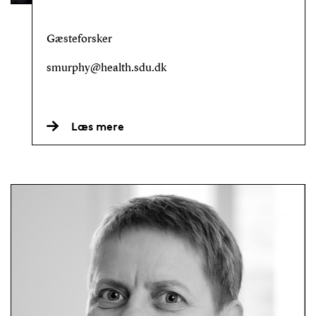
Gæsteforsker
smurphy@health.sdu.dk
Læs mere