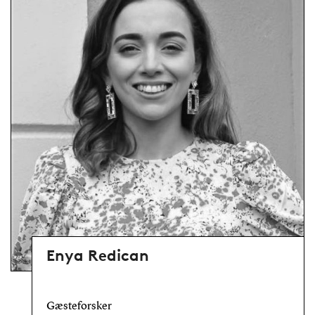
Enya Redican
Gæsteforsker