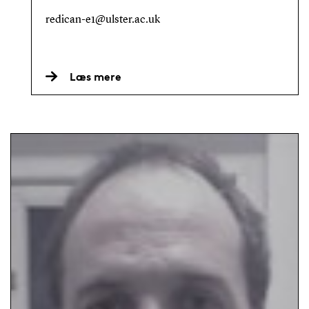
redican-e1@ulster.ac.uk
Læs mere