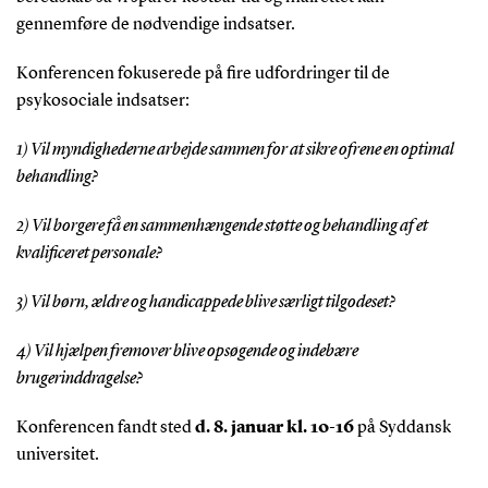
gennemføre de nødvendige indsatser.
Konferencen fokuserede på fire udfordringer til de
psykosociale indsatser:
1) Vil myndighederne arbejde sammen for at sikre ofrene en optimal
behandling?
2) Vil borgere få en sammenhængende støtte og behandling af et
kvalificeret personale?
3) Vil børn, ældre og handicappede blive særligt tilgodeset?
4) Vil hjælpen fremover blive opsøgende og indebære
brugerinddragelse?
Konferencen fandt sted
d. 8. januar kl. 10-16
på Syddansk
universitet.