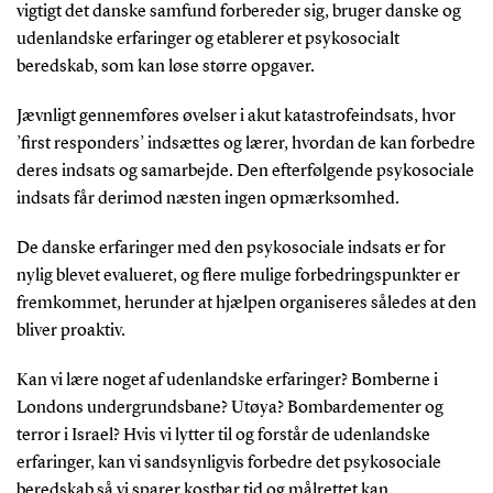
vigtigt det danske samfund forbereder sig, bruger danske og
udenlandske erfaringer og etablerer et psykosocialt
beredskab, som kan løse større opgaver.
Jævnligt gennemføres øvelser i akut katastrofeindsats, hvor
’first responders’ indsættes og lærer, hvordan de kan forbedre
deres indsats og samarbejde. Den efterfølgende psykosociale
indsats får derimod næsten ingen opmærksomhed.
De danske erfaringer med den psykosociale indsats er for
nylig blevet evalueret, og flere mulige forbedringspunkter er
fremkommet, herunder at hjælpen organiseres således at den
bliver proaktiv.
Kan vi lære noget af udenlandske erfaringer? Bomberne i
Londons undergrundsbane? Utøya? Bombardementer og
terror i Israel? Hvis vi lytter til og forstår de udenlandske
erfaringer, kan vi sandsynligvis forbedre det psykosociale
beredskab så vi sparer kostbar tid og målrettet kan