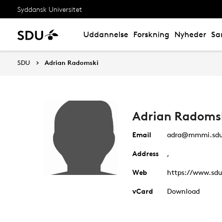
Syddansk Universitet
Uddannelse
Forskning
Nyheder
Sa
SDU
Adrian Radomski
Adrian Radoms
Email
adra@mmmi.sdu
Address
,
Web
https://www.sdu
vCard
Download