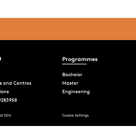
U
Programmes
Bachelor
s and Centres
Master
ions
Engineering
9283958
 at SDU
Cookie Settings