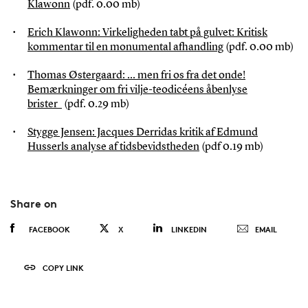
Klawonn
(pdf. 0.00 mb)
Erich Klawonn: Virkeligheden tabt på gulvet: Kritisk
kommentar til en monumental afhandling
(pdf. 0.00 mb)
Thomas Østergaard: ... men fri os fra det onde!
Bemærkninger om fri vilje-teodicéens åbenlyse
brister
(pdf. 0.29 mb)
Stygge Jensen: Jacques Derridas kritik af Edmund
Husserls analyse af tidsbevidstheden
(pdf 0.19 mb)
Share on
FACEBOOK
X
LINKEDIN
EMAIL
COPY LINK