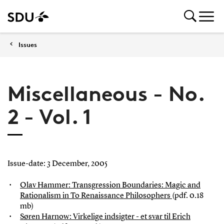
Issues
Miscellaneous - No.
2 - Vol. 1
Issue-date: 3 December, 2005
Olav Hammer: Transgression Boundaries: Magic and
Rationalism in To Renaissance Philosophers
(pdf. 0.18
mb)
Søren Harnow: Virkelige indsigter - et svar til Erich