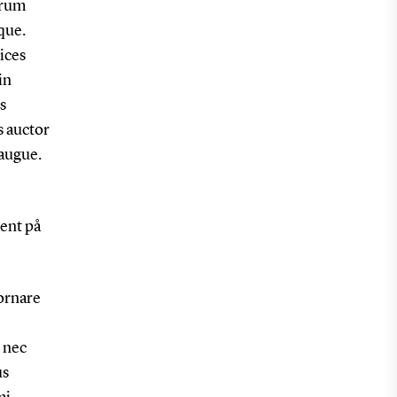
trum
que.
ices
in
s
s auctor
 augue.
ent på
 ornare
, nec
us