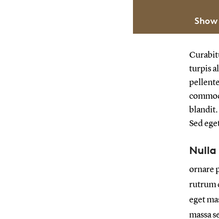
vælge punktform e
Show
Nam vel venena
amet scelerisq
posuere lorem
Curabitu
ullamcorper me
turpis a
urna blandit in
pellente
Donec element
commodo 
egestas dolor
blandit.
Sed eget
Nulla 
ornare p
rutrum 
eget mas
massa se