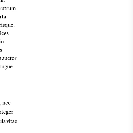
mi.
 rutrum
rta
risque.
ices
in
s
s auctor
 augue.
, nec
nteger
la vitae