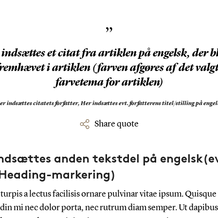
”
indsættes et citat fra artiklen på engelsk, der b
remhævet i artiklen (farven afgøres af det valg
farvetema for artiklen)
er indsættes citatets forfatter,
Her indsættes evt. forfatterens titel/stilling på enge
Share quote
ndsættes anden tekstdel på engelsk(e
Heading-markering)
 turpis a lectus facilisis ornare pulvinar vitae ipsum. Quisque
udin mi nec dolor porta, nec rutrum diam semper. Ut dapibus