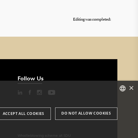
Editing was completed:
Follow Us
×
DANISH
DO NOT ALLOW COOKIES
ACCEPT ALL COOKIES
ENGLISH
DANISH
Whistleblowing scheme at SDU