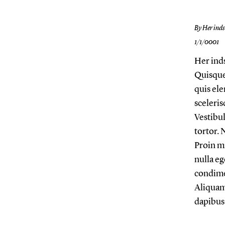
By Her inds
1/1/0001
Her inds
Quisque 
quis ele
sceleris
Vestibul
tortor.
Proin mi
nulla eg
condime
Aliquam
dapibus