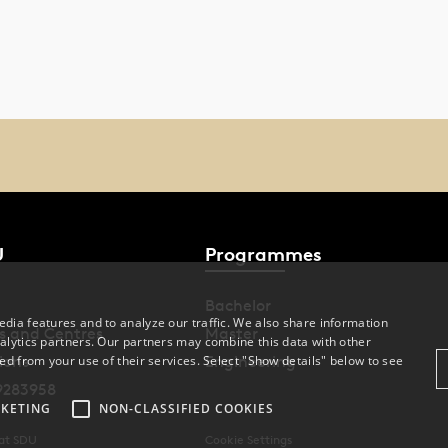
U
Programmes
Bachelor
dia features and to analyze our traffic. We also share information
s and Centres
Master
alytics partners. Our partners may combine this data with other
ions
Engineering
ed from your use of their services. Select "Show details" below to see
9283958
KETING
NON-CLASSIFIED COOKIES
 at SDU
Cookie Settings