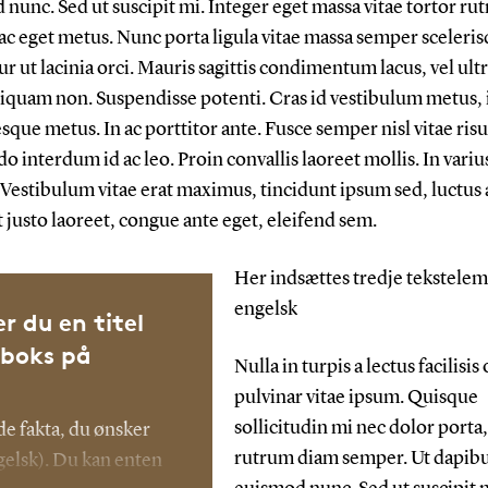
nunc. Sed ut suscipit mi. Integer eget massa vitae tortor ru
c eget metus. Nunc porta ligula vitae massa semper sceleris
r ut lacinia orci. Mauris sagittis condimentum lacus, vel ultr
liquam non. Suspendisse potenti. Cras id vestibulum metus, 
sque metus. In ac porttitor ante. Fusce semper nisl vitae risu
interdum id ac leo. Proin convallis laoreet mollis. In variu
 Vestibulum vitae erat maximus, tincidunt ipsum sed, luctus
 justo laoreet, congue ante eget, eleifend sem.
Her indsættes tredje tekstelem
engelsk
r du en titel
aboks på
Nulla in turpis a lectus facilisis
pulvinar vitae ipsum. Quisque
sollicitudin mi nec dolor porta
de fakta, du ønsker
rutrum diam semper. Ut dapib
elsk). Du kan enten