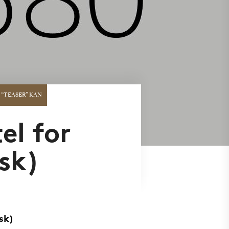
 “TEASER” KAN
el for
lsk)
lsk)