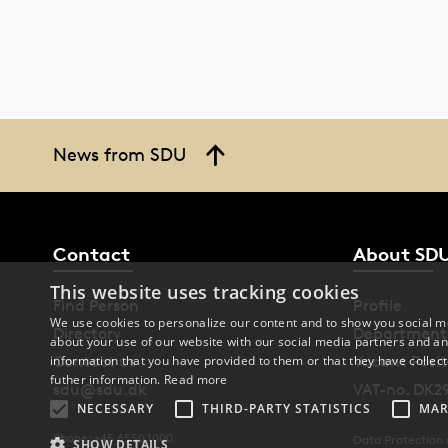
News from SDU
Contact
About SD
This website uses tracking cookies
Find Person
Profile
We use cookies to personalize our content and to show you social me
Directory
Department
about your use of our website with our social media partners and an
Contact us
Vacant Posit
information that you have provided to them or that they have collect
futher information.
Read more
sdu@sdu.dk
VAT-no. DK2
NECESSARY
THIRD-PARTY STATISTICS
MAR
Phone: +45 6550 1000
Data Protection
SHOW DETAILS