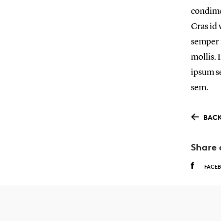
condimen
Cras id 
semper n
mollis. 
ipsum se
sem.
BACK
Share 
FACE