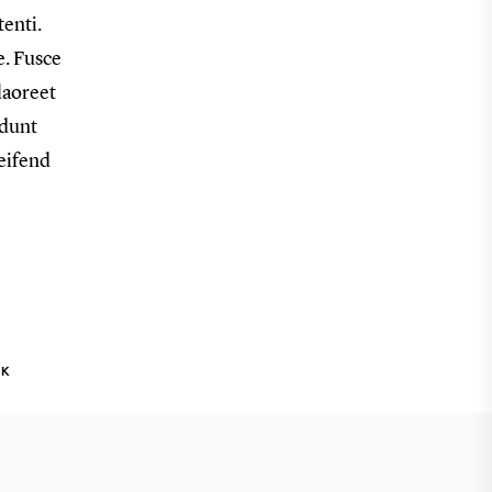
enti.
e. Fusce
laoreet
idunt
leifend
NK