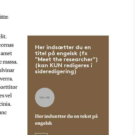
atter
,
lit.
aecenas
Her indsætter du en
titel på engelsk (fx
t amet
"Meet the researcher")
ec massa.
(kan KUN redigeres i
sideredigering)
ulvinar
verra.
orttitor
es vel
inia.
unc
Her indsætter du en tekst på
engelsk