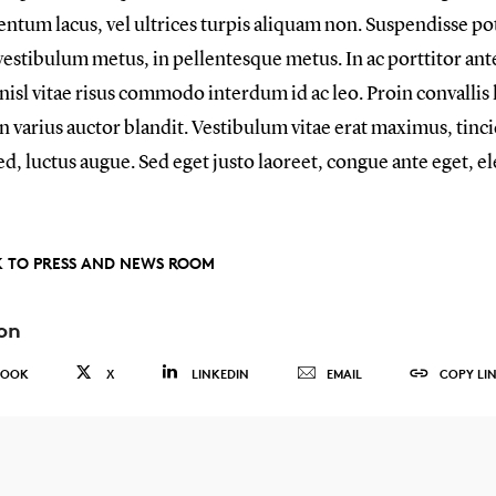
tum lacus, vel ultrices turpis aliquam non. Suspendisse pot
vestibulum metus, in pellentesque metus. In ac porttitor ant
isl vitae risus commodo interdum id ac leo. Proin convallis 
In varius auctor blandit. Vestibulum vitae erat maximus, tinc
d, luctus augue. Sed eget justo laoreet, congue ante eget, e
 TO PRESS AND NEWS ROOM
on
BOOK
X
LINKEDIN
EMAIL
COPY LI