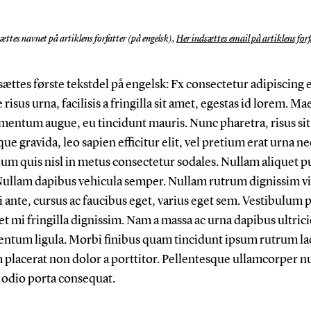
ættes navnet på artiklens forfatter (på engelsk),
Her indsættes email på artiklens forf
ættes første tekstdel på engelsk: Fx consectetur adipiscing e
risus urna, facilisis a fringilla sit amet, egestas id lorem. M
mentum augue, eu tincidunt mauris. Nunc pharetra, risus si
que gravida, leo sapien efficitur elit, vel pretium erat urna n
um quis nisl in metus consectetur sodales. Nullam aliquet p
 Nullam dapibus vehicula semper. Nullam rutrum dignissim vi
 ante, cursus ac faucibus eget, varius eget sem. Vestibulum p
et mi fringilla dignissim. Nam a massa ac urna dapibus ultrici
ntum ligula. Morbi finibus quam tincidunt ipsum rutrum lac
 placerat non dolor a porttitor. Pellentesque ullamcorper n
 odio porta consequat.