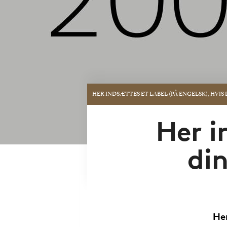
HER INDSÆTTES ET LABEL (PÅ ENGELSK), HVI
Her i
din
Her