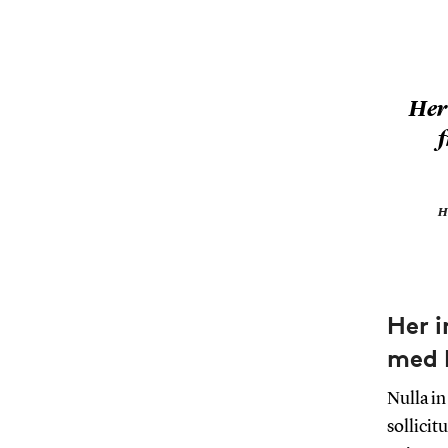
Her 
f
H
Her i
med 
Nulla in
sollicit