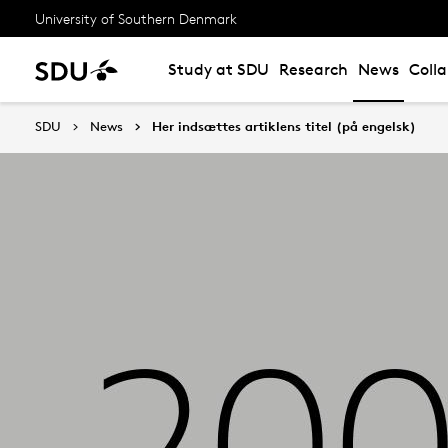
University of Southern Denmark
Study at SDU
Research
News
Coll
SDU
News
Her indsættes artiklens titel (på engelsk)