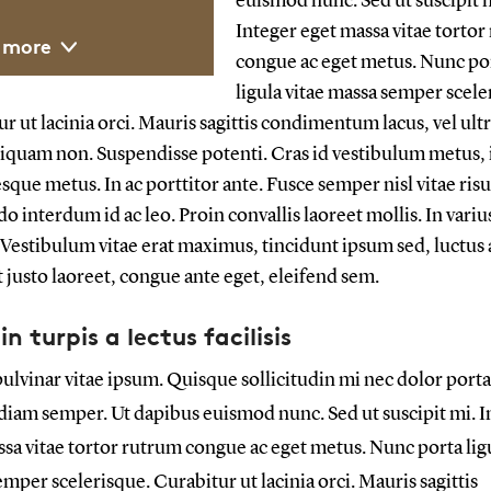
euismod nunc. Sed ut suscipit 
ller løbende tekst
Integer eget massa vitae tortor
 more
tis ipsum. Nulla sit
congue ac eget metus. Nunc po
ue nisi. Etiam sed
ligula vitae massa semper scele
. Nullam malesuada
r ut lacinia orci. Mauris sagittis condimentum lacus, vel ultr
tus, vitae egestas
liquam non. Suspendisse potenti. Cras id vestibulum metus, 
.
sque metus. In ac porttitor ante. Fusce semper nisl vitae risu
um ligula lorem, a
interdum id ac leo. Proin convallis laoreet mollis. In variu
 condimentum ege
 Vestibulum vitae erat maximus, tincidunt ipsum sed, luctus
 justo laoreet, congue ante eget, eleifend sem.
in turpis a lectus facilisis
ulvinar vitae ipsum. Quisque sollicitudin mi nec dolor porta
diam semper. Ut dapibus euismod nunc. Sed ut suscipit mi. I
sa vitae tortor rutrum congue ac eget metus. Nunc porta ligu
mper scelerisque. Curabitur ut lacinia orci. Mauris sagittis