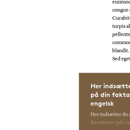
euismod 
congue a
Curabitu
turpis a
pellente
commodo 
blandit.
Sed eget
Her indsætte
på din fakt
engelsk
Her indsætter du 
fremhævet (på eng