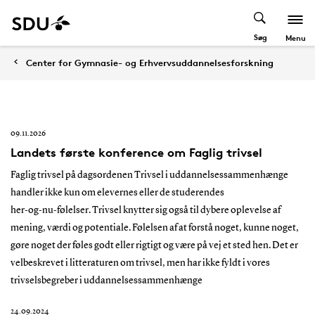
Søg
Menu
Center for Gymnasie- og Erhvervsuddannelsesforskning
09.11.2026
Landets første konference om Faglig trivsel
Faglig trivsel på dagsordenen Trivsel i uddannelsessammenhænge
handler ikke kun om elevernes eller de studerendes
her‑og‑nu‑følelser. Trivsel knytter sig også til dybere oplevelse af
mening, værdi og potentiale. Følelsen af at forstå noget, kunne noget,
gøre noget der føles godt eller rigtigt og være på vej et sted hen. Det er
velbeskrevet i litteraturen om trivsel, men har ikke fyldt i vores
trivselsbegreber i uddannelsessammenhænge
24.09.2024