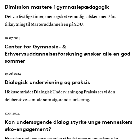
Dimission mastere i gymnasiepædagogik
Det var festlige timer, men også et vemodigt afsked med 2 års
tilknytning til Masteruddannelsen på SDU.
10.07.2024
Center for Gymnasie- &
Erhvervsuddannelsesforskning ønsker alle en god
sommer
19.06.2024
Dialogisk undervisning og praksis
I fokusområdet Dialogisk Undervisning og Praksis ser vi den
deliberative samtale som afgørende for læring.
17.05.2024
Kan undersøgende dialog styrke unge menneskers
øko-engagement?