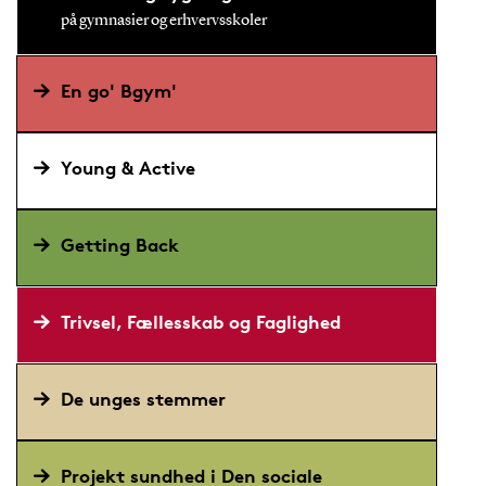
på gymnasier og erhvervsskoler
En go' Bgym'
Young & Active
Getting Back
Trivsel, Fællesskab og Faglighed
De unges stemmer
Projekt sundhed i Den sociale