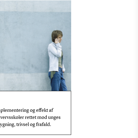
plementering og effekt af
hvervsskoler rettet mod unges
rygning, trivsel og frafald.