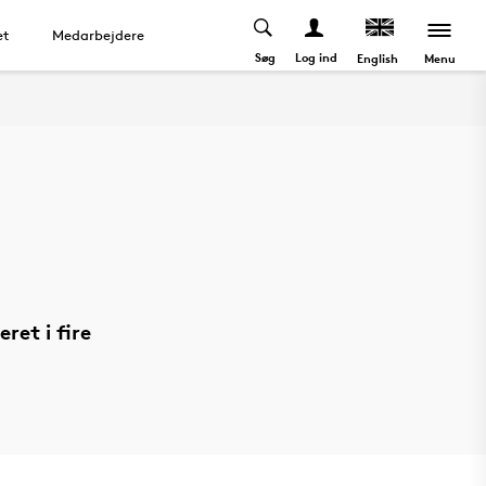
et
Medarbejdere
Søg
Log ind
Menu
English
ret i fire