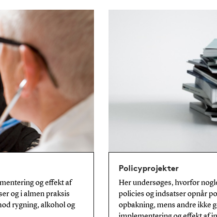
Policyprojekter
entering og effekt af
Her undersøges, hvorfor nog
ser og i almen praksis
policies og indsatser opnår po
 mod rygning, alkohol og
opbakning, mens andre ikke g
implementering og effekt af i