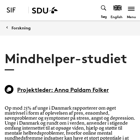
Søg
Menu
English
Forskning
Mindhelper-studiet
Projektleder: Anna Paldam Folker
Op mod 25% af unge i Danmark rapporterer om øget
mistrivsel i form af oplevelsen af pres, ensomhed,
søvnproblemer og symptomer på stress, angst og depression.
Unge i Danmark og rundt om i verden, anvender i stigende
omfang internettet til at opsøge viden, hjælp og støtte til
mentale helbredsproblemer, hvorfor online mental
sundhedsfremme indsatser kan have et stort potentiale i at