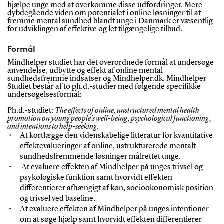
hjælpe unge med at overkomme disse udfordringer. Mere
dybdegående viden om potentialet i online løsninger til at
fremme mental sundhed blandt unge i Danmark er væsentlig
for udviklingen af effektive og let tilgængelige tilbud.
Formål
Mindhelper studiet har det overordnede formål at undersøge
anvendelse, udbytte og effekt af online mental
sundhedsfremme indsatser og Mindhelper.dk. Mindhelper
Studiet består af to ph.d.-studier med følgende specifikke
undersøgelsesformål:
Ph.d.-studiet:
The effects of online, unstructured mental health
promotion on young people’s well-being, psychological functioning,
and intentions to help-seeking.
At kortlægge den videnskabelige litteratur for kvantitative
effektevalueringer af online, ustrukturerede mentalt
sundhedsfremmende løsninger målrettet unge.
At evaluere effekten af Mindhelper på unges trivsel og
psykologiske funktion samt hvorvidt effekten
differentierer afhængigt af køn, socioøkonomisk position
og trivsel ved baseline.
At evaluere effekten af Mindhelper på unges intentioner
om at søge hjælp samt hvorvidt effekten differentierer