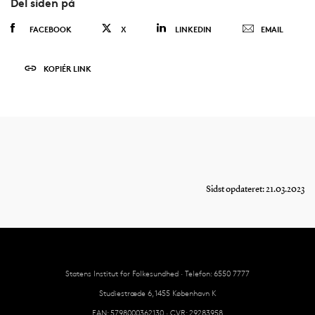
Del siden på
FACEBOOK
X
LINKEDIN
EMAIL
KOPIÉR LINK
Sidst opdateret: 21.03.2023
Statens Institut for Folkesundhed · Telefon: 6550 7777
Studiestræde 6, 1455 København K
EAN: 5798000362130 · CVR: 29283958