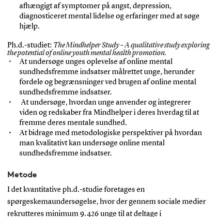
afhængigt af symptomer på angst, depression,
diagnosticeret mental lidelse og erfaringer med at søge
hjælp.
Ph.d.-studiet:
The Mindhelper Study – A qualitative study exploring
the potential of online youth mental health promotion.
At undersøge unges oplevelse af online mental
sundhedsfremme indsatser målrettet unge, herunder
fordele og begrænsninger ved brugen af online mental
sundhedsfremme indsatser.
At undersøge, hvordan unge anvender og integrerer
viden og redskaber fra Mindhelper i deres hverdag til at
fremme deres mentale sundhed.
At bidrage med metodologiske perspektiver på hvordan
man kvalitativt kan undersøge online mental
sundhedsfremme indsatser.
Metode
I det kvantitative ph.d.-studie foretages en
spørgeskemaundersøgelse, hvor der gennem sociale medier
rekrutteres minimum 9.426 unge til at deltage i