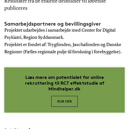
Resultater fra de enkelte delstudier vil løbende
publiceres
Samarbejdspartnere og bevillingsgiver
Projektet udarbejdes i samarbejde med Center for Digital
Psykiatri, Region Syddanmark.
Projektet er fondet af: Trygfonden, Jaschafonden og Danske
Regioner (Fælles regionale pulje til forskning i forebyggelse).
Læs mere om potentialet for online
rekruttering til RCT effektstudie af
Mindhelper.dk
KLIK HER