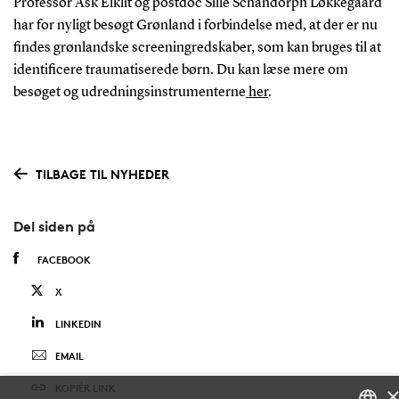
Professor Ask Elklit og postdoc Sille Schandorph Løkkegaard
har for nyligt besøgt Grønland i forbindelse med, at der er nu
findes grønlandske screeningredskaber, som kan bruges til at
identificere traumatiserede børn. Du kan læse mere om
besøget og udredningsinstrumenterne
her
.
TILBAGE TIL NYHEDER
Del siden på
FACEBOOK
X
LINKEDIN
EMAIL
KOPIÉR LINK