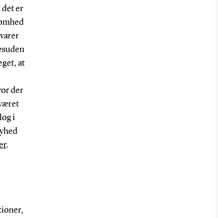
 det er
somhed
varer
desuden
eget, at
vor der
 været
log i
nyhed
er
.
tioner,