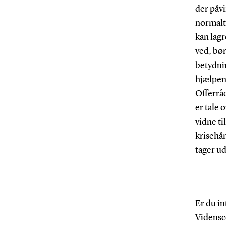
der påvi
normalt
kan lag
ved, bø
betydnin
hjælpen 
Offerråd
er tale
vidne ti
krisehå
tager u
Er du in
Vidensc