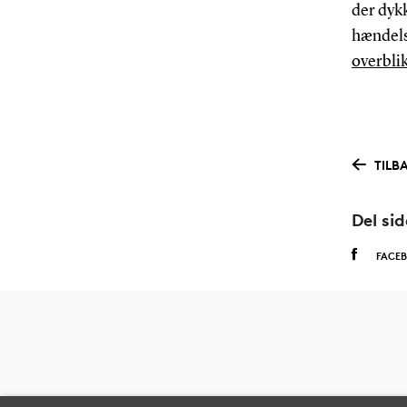
der dyk
hændels
overbli
TILB
Del si
FACE