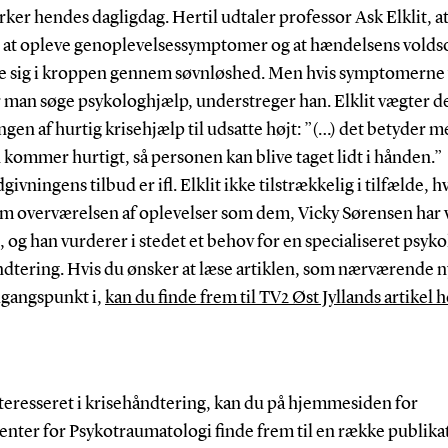
rker hendes dagligdag. Hertil udtaler professor Ask Elklit, at
 at opleve genoplevelsessymptomer og at hændelsens vold
re sig i kroppen gennem søvnløshed. Men hvis symptomerne 
r man søge psykologhjælp, understreger han.
Elklit vægter 
gen af hurtig krisehjælp til udsatte højt: ”(…) det betyder m
kommer hurtigt, så personen kan blive taget lidt i hånden.”
givningens tilbud er ifl. Elklit ikke tilstrækkelig i tilfælde, h
 om overværelsen af oplevelser som dem, Vicky Sørensen har
l, og han vurderer i stedet et behov for en specialiseret psyko
ndtering. Hvis du ønsker at læse artiklen, som nærværende 
dgangspunkt i,
kan du finde frem til TV2 Øst Jyllands artikel h
teresseret i krisehåndtering, kan du på hjemmesiden for
enter for Psykotraumatologi finde frem til en række publika