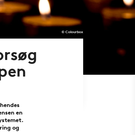
© Colourbox
orsøg
pen
 hendes
ensen en
systemet.
ering og