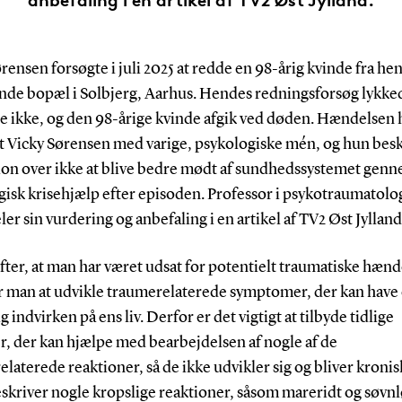
rensen forsøgte i juli 2025 at redde en 98-årig kvinde fra he
de bopæl i Solbjerg, Aarhus. Hendes redningsforsøg lykke
e ikke, og den 98-årige kvinde afgik ved døden. Hændelsen 
dt Vicky Sørensen med varige, psykologiske mén, og hun besk
tion over ikke at blive bedre mødt af sundhedssystemet gen
isk krisehjælp efter episoden. Professor i psykotraumatolo
eler sin vurdering og anbefaling i en artikel af TV2 Øst Jylland
efter, at man har været udsat for potentielt traumatiske hænd
er man at udvikle traumerelaterede symptomer, der kan have
g indvirken på ens liv. Derfor er det vigtigt at tilbyde tidlige
r, der kan hjælpe med bearbejdelsen af nogle af de
laterede reaktioner, så de ikke udvikler sig og bliver kronis
eskriver nogle kropslige reaktioner, såsom mareridt og søvn