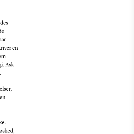
ndes
de
har
river en
nem
gi, Ask
.
elser,
 en
ke.
løshed,