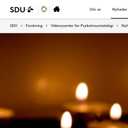
Om os
Nyheder
SDU
Forskning
Videnscenter for Psykotraumatologi
Nyh