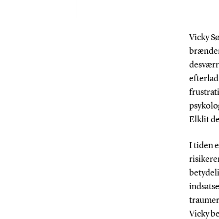
Vicky Sø
brænden
desværr
efterla
frustra
psykolog
Elklit d
I tiden 
risiker
betydeli
indsatse
traumere
Vicky b