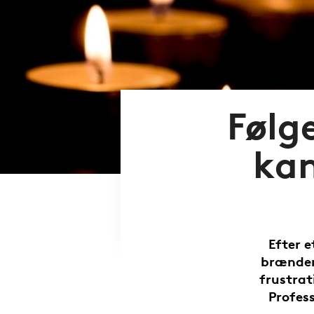
Følg
ka
Efter 
brænden
frustrat
Profess