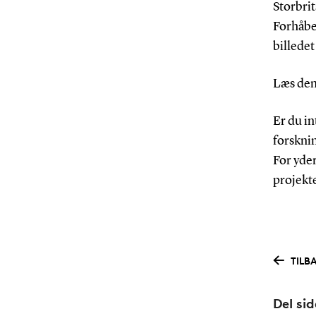
Storbri
Forhåben
billedet
Læs den
Er du i
forskni
For yder
projekt
TILB
Del si