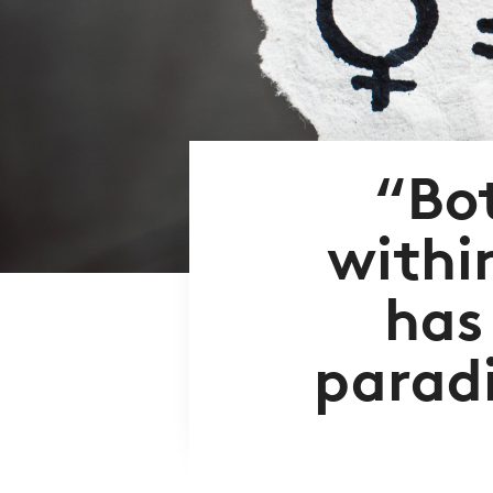
“Bot
withi
has
paradi