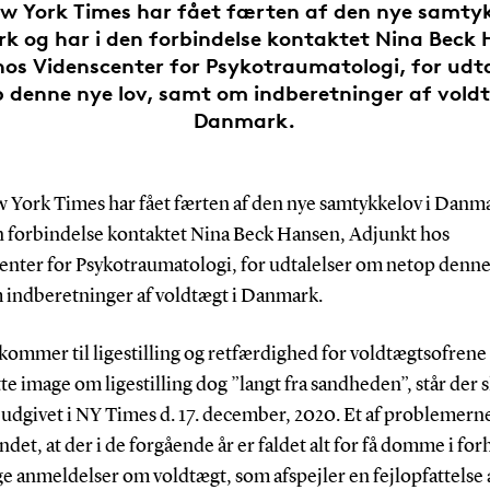
w York Times har fået færten af den nye samtyk
 og har i den forbindelse kontaktet Nina Beck
os Videnscenter for Psykotraumatologi, for udt
 denne nye lov, samt om indberetninger af vold
Danmark.
 York Times har fået færten af den nye samtykkelov i Danm
en forbindelse kontaktet Nina Beck Hansen, Adjunkt hos
enter for Psykotraumatologi, for udtalelser om netop denne 
 indberetninger af voldtægt i Danmark.
kommer til ligestilling og retfærdighed for voldtægtsofrene 
tte image om ligestilling dog ”langt fra sandheden”, står der s
 udgivet i NY Times d. 17. december, 2020. Et af problemern
ndet, at der i de forgående år er faldet alt for få domme i forh
e anmeldelser om voldtægt, som afspejler en fejlopfattelse 