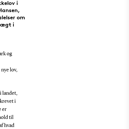
kelov i
 Hansen,
alelser om
tægt i
ark og
nye lov,
i landet,
krevet i
e er
old til
af hvad