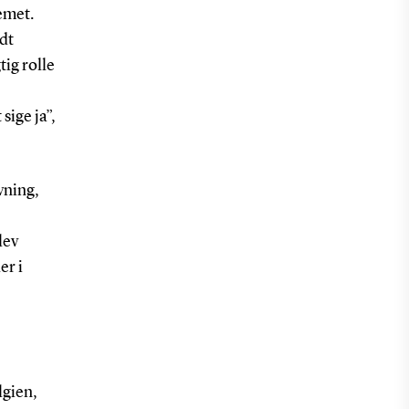
temet.
ndt
ig rolle
sige ja”,
ivning,
lev
er i
lgien,