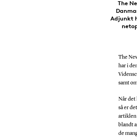
The Ne
Danmark
Adjunkt h
netop
The New
har i d
Vidensc
samt om
Når det 
så er de
artiklen
blandt a
de mang