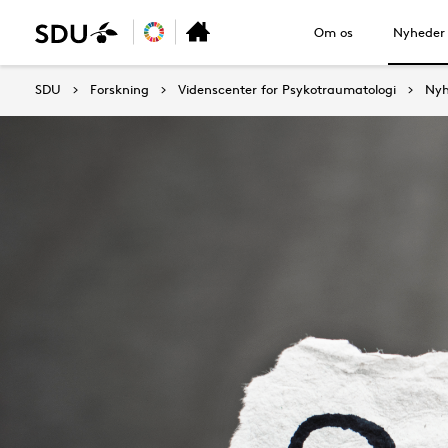
Om os
Nyheder
SDU
Forskning
Videnscenter for Psykotraumatologi
Nyh