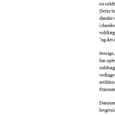
en voldt
Dette ha
danske v
i dansk
voldtægt
”og det 
Sverige,
har opl
voldtægt
vedtaget
artiklen
Danmar
Danmark 
lovgivni