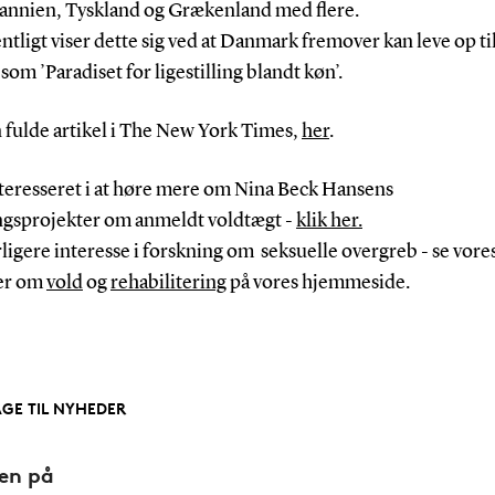
tannien, Tyskland og Grækenland med flere.
tligt viser dette sig ved at Danmark fremover kan leve op ti
 som ’Paradiset for ligestilling blandt køn’.
 fulde artikel i The New York Times,
her
.
nteresseret i at høre mere om Nina Beck Hansens
ngsprojekter om anmeldt voldtægt -
klik her.
ligere interesse i forskning om
seksuelle overgreb - se vore
er om
vold
og
rehabilitering
på vores hjemmeside.
AGE TIL NYHEDER
den på