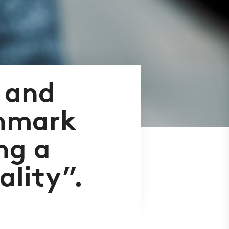
y and
enmark
ng a
ality”.