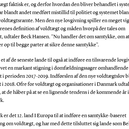
ægt faktisk er, og derfor hvordan den bliver behandlet i sys
r blandt andet medført mistillid til politiet og systemet bla
oldtægtsramte. Men den nye lovgivning spiller en meget vigt
erenes definition af voldtægt og måden hvorpå der tales om
, udtaler Beck Hansen. ”Nu handler det om samtykke, om at 
er op til begge parter at sikre denne samtykke”.
 et af de seneste lande til også at indføre en tilsvarende lovg
evet en markant stigning i domfældningssager omhandlende
 i perioden 2017-2019. Indførslen af den nye voldtægtslov b
 i 2018. Ofre for voldtægt og organisationer i Danmark udtal
, at de håber på at se en lignende tendens i de kommende år i
k.
er det 12. land I Europa til at indføre en samtykke-baseret
ng om voldtægt, og har med dette tilsluttet sig lande som Be