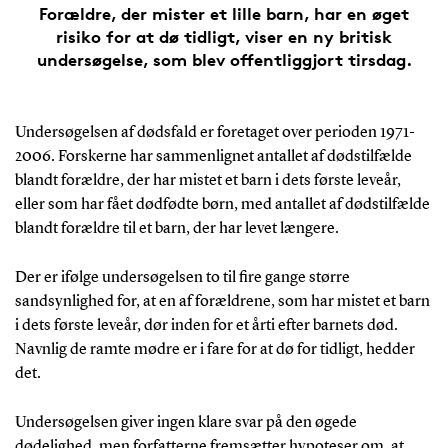
Forældre, der mister et lille barn, har en øget
risiko for at dø tidligt, viser en ny britisk
undersøgelse, som blev offentliggjort tirsdag.
Undersøgelsen af dødsfald er foretaget over perioden 1971-
2006. Forskerne har sammenlignet antallet af dødstilfælde
blandt forældre, der har mistet et barn i dets første leveår,
eller som har fået dødfødte børn, med antallet af dødstilfælde
blandt forældre til et barn, der har levet længere.
Der er ifølge undersøgelsen to til fire gange større
sandsynlighed for, at en af forældrene, som har mistet et barn
i dets første leveår, dør inden for et årti efter barnets død.
Navnlig de ramte mødre er i fare for at dø for tidligt, hedder
det.
Undersøgelsen giver ingen klare svar på den øgede
dødelighed, men forfatterne fremsætter hypoteser om, at