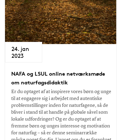
24. jan
2023
NAFA og LSUL online netværksmøde
om naturfagsdidaktik
Er du optaget af at inspirere vores børn og unge
til at engagere sig i arbejdet med autentiske
problemstillinger inden for naturfagene, så de
bliver i stand til at handle på globale såvel som
lokale udfordringer? Og er du optaget af at
fremme børn og unges interesse og motivation
for naturfag – så er denne seminarrække
måske noget for dig. Uanset om du er forankret