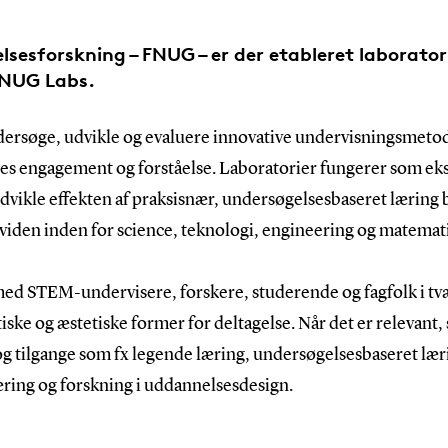
esforskning – FNUG – er der etableret laboratorie
FNUG Labs.
rsøge, udvikle og evaluere innovative undervisningsmetod
rnes engagement og forståelse. Laboratorier fungerer som e
dvikle effekten af praksisnær, undersøgelsesbaseret læring
f viden inden for science, teknologi, engineering og matema
d STEM-undervisere, forskere, studerende og fagfolk i tvær
ke og æstetiske former for deltagelse. Når det er relevant, s
 og tilgange som fx legende læring, undersøgelsesbaseret lær
æring og forskning i uddannelsesdesign.