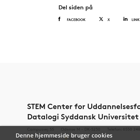
Del siden på
FACEBOOK
X
LINK
STEM Center for Uddannelsesfo
Datalogi Syddansk Universitet
Campusvej 55
Odense M - DK-5230
Telefon: 6550 24
Denne hjemmeside bruger cookies
Send e-mail
Se kort