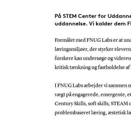
På STEM Center for Uddannels
uddannelse. Vi kalder dem 
Formålet med FNUG Labs er at unde
læringsmiljøer, der styrker eleve
forskere kan undersøge og videreu
kritisk tænkning og fastholdelse a
I FNUG Labs arbejder vi sammen me
vægt på engagerede, emergente, etis
Century Skills, soft skills, STEAM
problembaseret læring, æstetisk l