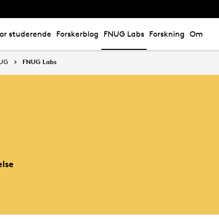
or studerende
Forskerblog
FNUG Labs
Forskning
Om
NUG
FNUG Labs
else