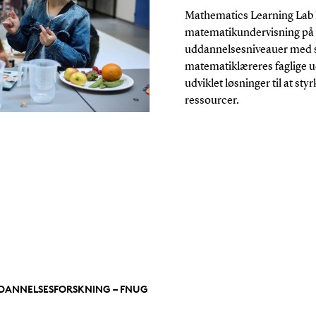
Mathematics Learning Lab ha
matematikundervisning på t
uddannelsesniveauer med s
matematiklæreres faglige ud
udviklet løsninger til at st
ressourcer.
DDANNELSESFORSKNING – FNUG