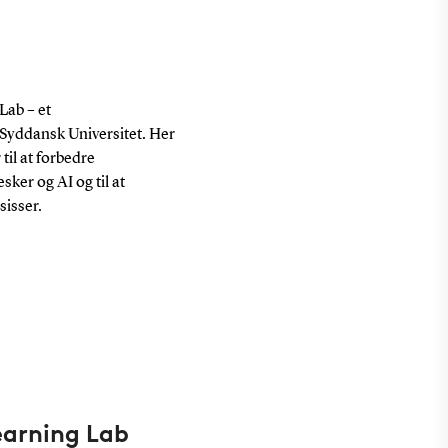
Lab – et
Syddansk Universitet. Her
 til at forbedre
er og AI og til at
isser.
arning Lab