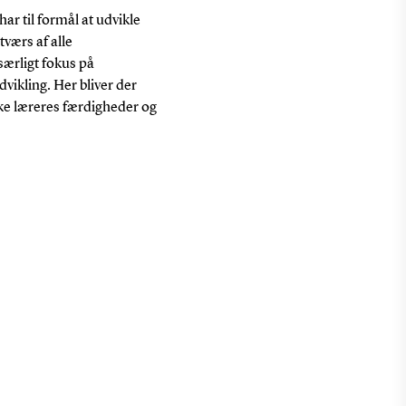
r til formål at udvikle
værs af alle
ærligt fokus på
vikling. Her bliver der
yrke læreres færdigheder og