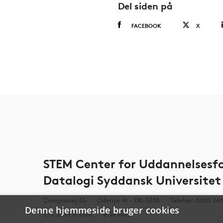
Del siden på
FACEBOOK
X
STEM Center for Uddannelsesfo
Datalogi Syddansk Universitet
Campusvej 55
Odense M - DK-5230
Telefon: 6550 24
Denne hjemmeside bruger cookies
Send e-mail
Se kort