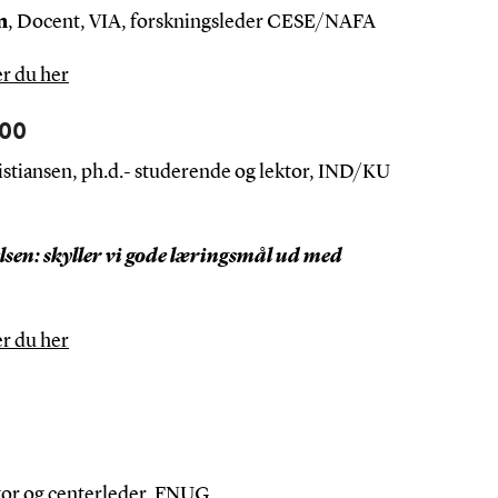
n
, Docent, VIA, forskningsleder CESE/NAFA
r du her
.00
stiansen,
ph.d.- studerende
og lektor, IND/KU
sen: skyller vi gode læringsmål ud med
r du her
ktor og centerleder, FNUG