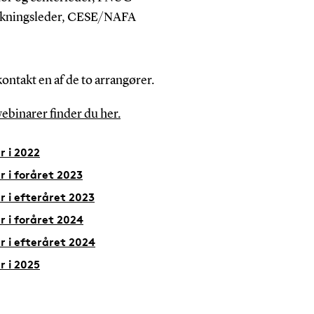
rskningsleder, CESE/NAFA
ontakt en af de to arrangører.
ebinarer finder du her.
r i 2022
 i foråret 2023
 i efteråret 2023
 i foråret 2024
 i efteråret 2024
r i 2025