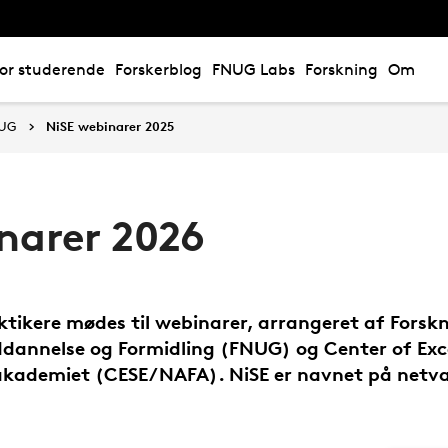
or studerende
Forskerblog
FNUG Labs
Forskning
Om
NUG
NiSE webinarer 2025
narer 2026
ikere mødes til webinarer, arrangeret af Forskn
annelse og Formidling (FNUG) og Center of Exce
kademiet (CESE/NAFA). NiSE er navnet på netvæ