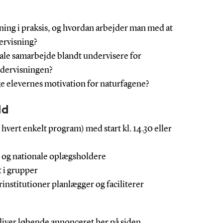
ing i praksis, og hvordan arbejder man med at
ervisning?
ale samarbejde blandt undervisere for
ndervisningen?
 elevernes motivation for naturfagene?
ld
hvert enkelt program) med start kl. 14.30 eller
e og nationale oplægsholdere
 i grupper
stitutioner planlægger og faciliterer
liver løbende annonceret her på siden.