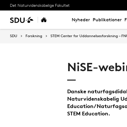
Det Naturvidenskabelige Fakultet
Nyheder
Publikationer
F
SDU
Forskning
STEM Center for Uddannelsesforskning – F
NiSE-webi
Danske naturfagsdidakt
Naturvidenskabelig Udd
Education/Naturfagsa
STEM Education.