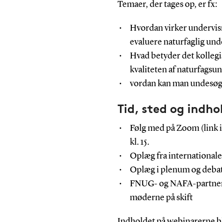
Temaer, der tages op, er fx:
Hvordan virker undervisn
evaluere naturfaglig und
Hvad betyder det kollegi
kvaliteten af naturfagsu
vordan kan man undesøge
Tid, sted og indho
Følg med på Zoom (link i 
kl. 15.
Oplæg fra international
Oplæg i plenum og debat
FNUG- og NAFA-partnerin
møderne på skift
Indholdet på webinarerne b