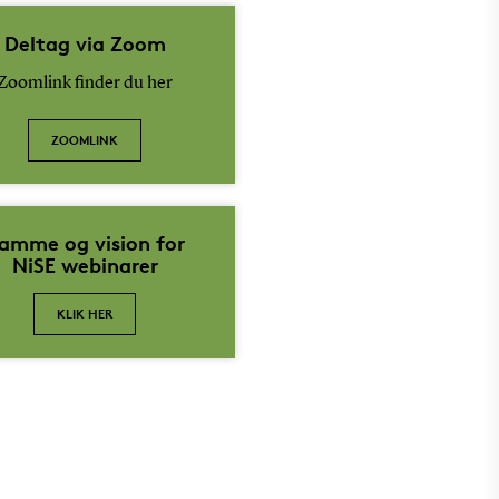
Deltag via Zoom
Zoomlink finder du her
ZOOMLINK
amme og vision for
NiSE webinarer
KLIK HER