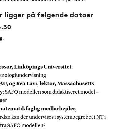
r ligger på følgende datoer
6.30
g.
ssor, Linköpings Universitet
:
eknologiundervisning
AAU, og Rea Lavi, lektor, Massachusetts
gy
: SAFO modellen som didaktiseret model –
nger
matematikfaglig medlarbejder,
rdan kan der undervises i systembegrebet i NT i
n fra SAFO modellen?