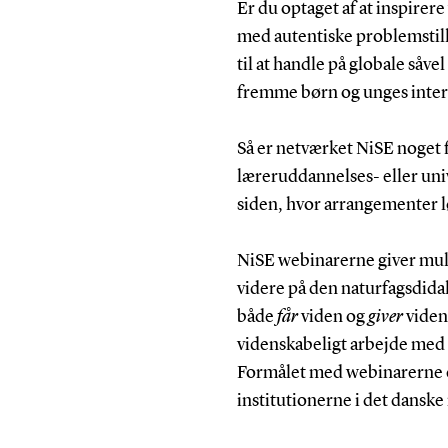
Er du optaget af at inspirere
med autentiske problemstilli
til at handle på globale såve
fremme børn og unges intere
Så er netværket NiSE noget f
læreruddannelses- eller un
siden, hvor arrangementer 
NiSE webinarerne giver mul
videre på den naturfagsdidak
både
får
viden og
giver
viden
videnskabeligt arbejde med
Formålet med webinarerne e
institutionerne i det danske