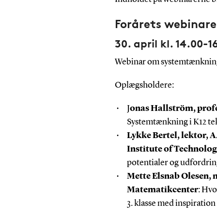
Forårets webinare
30. april kl. 14.00-1
Webinar om systemtænknin
Oplægsholdere:
J
onas Hallström, profe
Systemtænkning i K12 t
Lykke Bertel, lektor, 
Institute of Technolo
potentialer og udfordri
Mette Elsnab Olesen, 
Matematikcenter
: Hvo
3. klasse med inspiratio