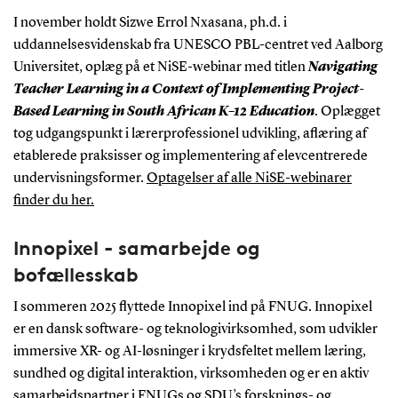
I november holdt Sizwe Errol Nxasana, ph.d. i
uddannelsesvidenskab fra UNESCO PBL-centret ved Aalborg
Universitet, oplæg på et NiSE-webinar med titlen
Navigating
Teacher Learning in a Context of Implementing Project-
Based Learning in South African K–12 Education
. Oplægget
tog udgangspunkt i lærerprofessionel udvikling, aflæring af
etablerede praksisser og implementering af elevcentrerede
undervisningsformer.
Optagelser af alle NiSE-webinarer
finder du her.
Innopixel - samarbejde og
bofællesskab
I sommeren 2025 flyttede Innopixel ind på FNUG. Innopixel
er en dansk software- og teknologivirksomhed, som udvikler
immersive XR- og AI-løsninger i krydsfeltet mellem læring,
sundhed og digital interaktion, virksomheden og er en aktiv
samarbejdspartner i FNUGs og SDU’s forsknings- og