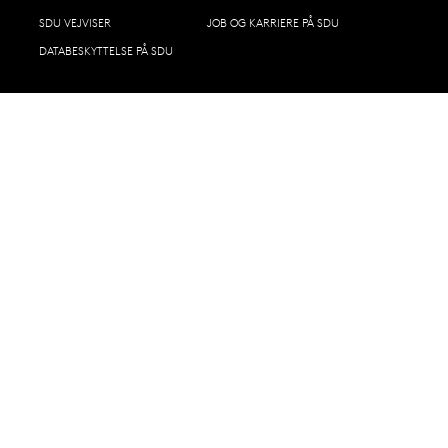
SDU VEJVISER
JOB OG KARRIERE PÅ SDU
DATABESKYTTELSE PÅ SDU