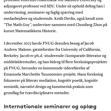
professor emeritus i matematik ved Stanford University og
adjungeret professor ved SDU. Under sit ophold deltog han i
undervisning, seminarer og faglig sparring med
medarbejdere og studerende. Keith Devlin, også kendt som
“The Math Guy”, underviser sammen med Chunfang Zhou på
kurset Matematikkens Historie.
I december 2025 havde FNUG desuden besøg af Jacob
Andrew Malone, gæsteforsker fra University of California,
Berkeley. Jacob er ph.d.-studerende i komparativ litteratur og
middelalderstudier, og han bidrog til flere forskningsprojekter
på FNUG, herunder en kommende videreførelse af
Emanuela Marchettis Taxonomies-projekt. Hans forskning
fokuserer på litterær mediation, kognitiv poetik, kognitiv
semiotik, narrativt design og kunstnerisk praksis som
grundlag for tværdisciplinære metoder.
Internationale seminarer og oplæg