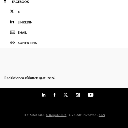
FACEBOOK
X
LINKEDIN
EMAIL
KOPIÉR LINK
Redaktionen afsluttet: 19.01.2026
TLF: 6550 1000 ·
SDU@SDU.DK
· CVR-NR: 29283958 ·
EAN