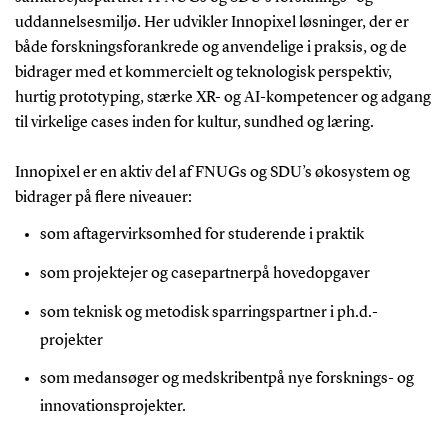
uddannelsesmiljø. Her udvikler Innopixel løsninger, der er
både forskningsforankrede og anvendelige i praksis, og de
bidrager med et kommercielt og teknologisk perspektiv,
hurtig prototyping, stærke XR- og AI-kompetencer og adgang
til virkelige cases inden for kultur, sundhed og læring.
Innopixel er en aktiv del af
FNUGs
og
SDU’s
økosystem og
bidrager på flere niveauer:
som aftagervirksomhed for studerende i praktik
som projektejer og
casepartner
på hovedopgaver
som teknisk og metodisk sparringspartner i ph.d.-
projekter
som medansøger og
medskribent
på nye forsknings- og
innovationsprojekter.