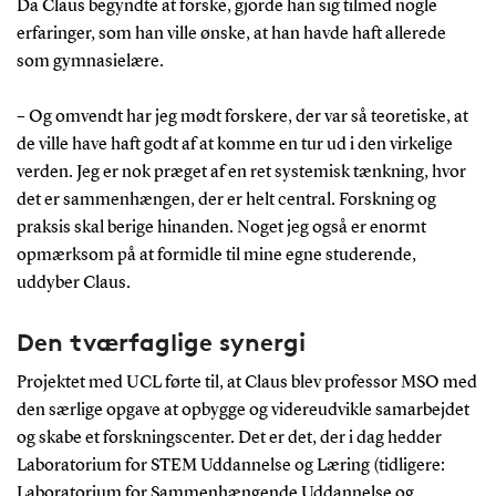
Da Claus begyndte at forske, gjorde han sig tilmed nogle
erfaringer, som han ville ønske, at han havde haft allerede
som gymnasielære.
– Og omvendt har jeg mødt forskere, der var så teoretiske, at
de ville have haft godt af at komme en tur ud i den virkelige
verden. Jeg er nok præget af en ret systemisk tænkning, hvor
det er sammenhængen, der er helt central. Forskning og
praksis skal berige hinanden. Noget jeg også er enormt
opmærksom på at formidle til mine egne studerende,
uddyber Claus.
Den tværfaglige synergi
Projektet med UCL førte til, at Claus blev professor MSO med
den særlige opgave at opbygge og videreudvikle samarbejdet
og skabe et forskningscenter. Det er det, der i dag hedder
Laboratorium for STEM Uddannelse og Læring (tidligere:
Laboratorium for Sammenhængende Uddannelse og