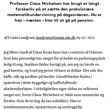
Professor Claus Michelsen har brugt et langt
forskerliv på at sætte den praksisnære
matematikundervisning på dagsordenen. Nu er
han – næsten – klar til at gå på pension.
Af Ursula Lundgreen,
lundgreen@imada.sdu.dk
,
05-07-2021
Jeg bliver mødt af Claus foran hans hus i centrum af Odense,
hvor han personligt har sørget for at holde en parkeringsplads
ledig til mig. Snakken falder hurtigt på, om jeg nu havde en
god køretur, og hvad jeg gerne vil have at drikke. Der står the,
kaffe, slik og jordbær på bordet. Gæstfriheden findes i
spandevis i dette hyggelige og kaffeduftende
akademikerhjem. I virkeligheden siger sådan en velkomst
meget om, hvem Claus Michelsen er, både som menneske og
forsker (hvis de to ting da kan adskilles): Han er
imødekommende, opmærksom og omhyggelig.