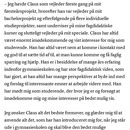
– Jeg havde Claus som vejleder første gang på mit
førsteårsprojekt, hvorefter han var vejleder på mit
bachelorprojekt og efterfølgende på flere individuelle
studieprojekter, samt underviser på mine fagdidaktiske
kurser og slutteligt vejleder på mit speciale. Claus har altid
været enormt imødekommende og vist interesse for mig som
studerende. Han har altid været nem at komme i kontakt med
og god til at sætte tid af til, at man kunne komme og få faglig
sparring og hjælp. Han er i besiddelse af mange års erfaring
indenfor gymnasieskolen og har stor fagdidaktisk viden, som
har gjort, at han altid har mange perspektiver at byde ind med
og forslag til interessante emner at arbejde videre med. Han
har mødt mig som studerende, der hvor jeg er og forsøgt at
imødekomme mig og mine interesser på bedst mulig vis.
Jeg ønsker Claus alt det bedste fremover, og glæder mig til at
anvende alt det, som har han introduceret mig for, når jeg står
ude i gymnasieskolen og skal blive den bedst mulige