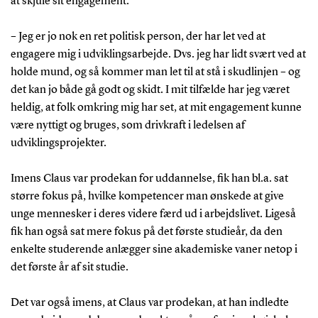
at skjule sit engagement:
– Jeg er jo nok en ret politisk person, der har let ved at
engagere mig i udviklingsarbejde. Dvs. jeg har lidt svært ved at
holde mund, og så kommer man let til at stå i skudlinjen – og
det kan jo både gå godt og skidt. I mit tilfælde har jeg været
heldig, at folk omkring mig har set, at mit engagement kunne
være nyttigt og bruges, som drivkraft i ledelsen af
udviklingsprojekter.
Imens Claus var prodekan for uddannelse, fik han bl.a. sat
større fokus på, hvilke kompetencer man ønskede at give
unge mennesker i deres videre færd ud i arbejdslivet. Ligeså
fik han også sat mere fokus på det første studieår, da den
enkelte studerende anlægger sine akademiske vaner netop i
det første år af sit studie.
Det var også imens, at Claus var prodekan, at han indledte