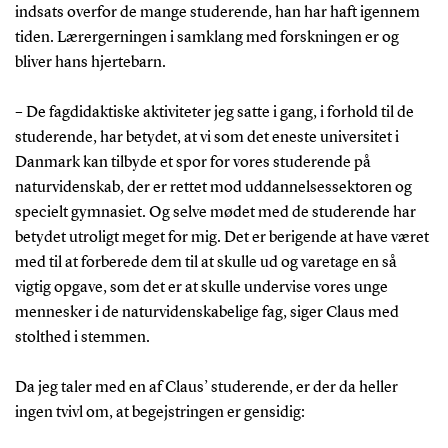
indsats overfor de mange studerende, han har haft igennem
tiden. Lærergerningen i samklang med forskningen er og
bliver hans hjertebarn.
– De fagdidaktiske aktiviteter jeg satte i gang, i forhold til de
studerende, har betydet, at vi som det eneste universitet i
Danmark kan tilbyde et spor for vores studerende på
naturvidenskab, der er rettet mod uddannelsessektoren og
specielt gymnasiet. Og selve mødet med de studerende har
betydet utroligt meget for mig. Det er berigende at have været
med til at forberede dem til at skulle ud og varetage en så
vigtig opgave, som det er at skulle undervise vores unge
mennesker i de naturvidenskabelige fag, siger Claus med
stolthed i stemmen.
Da jeg taler med en af Claus’ studerende, er der da heller
ingen tvivl om, at begejstringen er gensidig: