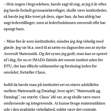
– Hvis nogen i begyndelsen, havde sagt til mig, at jeg ti år efter,
jeg havde forladt gymnasielærefaget, skulle være institutleder,
så havde jeg ikke troet på dem, siger han, da han aldrig har
søgt lederstillinger, men at lederfunktionen omvendt ofte har
opsøgt ham.
– Mine fire år som institutleder, mindes jeg dog virkelig med
glæde. Jeg var bl.a. med til at sætte en dagsorden om at styrke
Anvendt Matematik. Og det synes jeg godt, man kan se sporet
af i dag, for nu er IMADA faktisk det eneste institut uden for
DTU, der kan tilbyde uddannelse og forskning inden for
området, fortæller Claus.
Indtil da havde man på instituttet set en større adskillelse
mellem Matematik og Datalogi, hvor
og’et
i ”Matematik
og
Datalogi”, var stærkt. Claus’ idé var, at
og
skulle være mere
omfavnende og integrerende. At kunne bruge matematikken
ude i den praktiske virkelighed, måtte være det centrale.