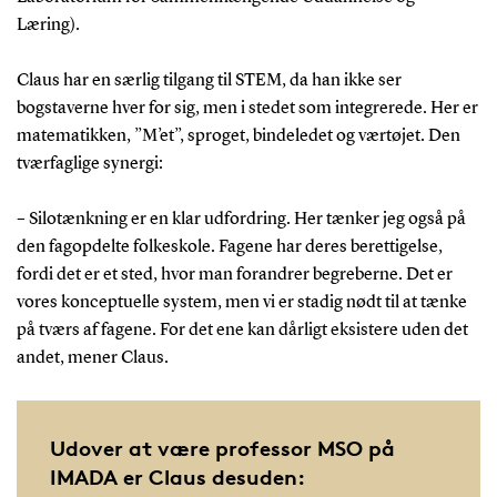
Læring).
Claus har en særlig tilgang til STEM, da han ikke ser
bogstaverne hver for sig, men i stedet som integrerede. Her er
matematikken, ”M’et”, sproget, bindeledet og værtøjet. Den
tværfaglige synergi:
– Silotænkning er en klar udfordring. Her tænker jeg også på
den fagopdelte folkeskole. Fagene har deres berettigelse,
fordi det er et sted, hvor man forandrer begreberne. Det er
vores konceptuelle system, men vi er stadig nødt til at tænke
på tværs af fagene. For det ene kan dårligt eksistere uden det
andet, mener Claus.
Udover at være professor MSO på
IMADA er Claus desuden: