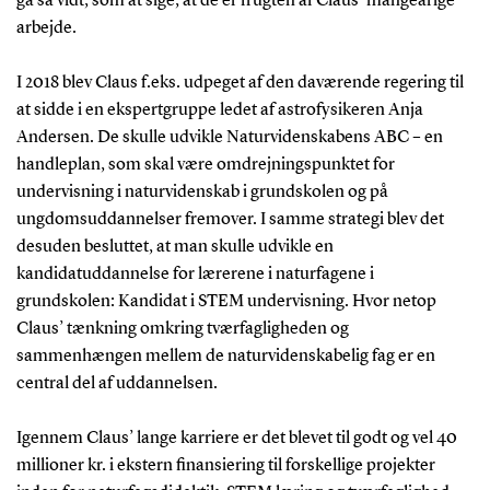
gå så vidt, som at sige, at de er frugten af Claus’ mangeårige
arbejde.
I 2018 blev Claus f.eks. udpeget af den daværende regering til
at sidde i en ekspertgruppe ledet af astrofysikeren Anja
Andersen. De skulle udvikle Naturvidenskabens ABC – en
handleplan, som skal være omdrejningspunktet for
undervisning i naturvidenskab i grundskolen og på
ungdomsuddannelser fremover. I samme strategi blev det
desuden besluttet, at man skulle udvikle en
kandidatuddannelse for lærerene i naturfagene i
grundskolen: Kandidat i STEM undervisning. Hvor netop
Claus’ tænkning omkring tværfagligheden og
sammenhængen mellem de naturvidenskabelig fag er en
central del af uddannelsen.
Igennem Claus’ lange karriere er det blevet til godt og vel 40
millioner kr. i ekstern finansiering til forskellige projekter