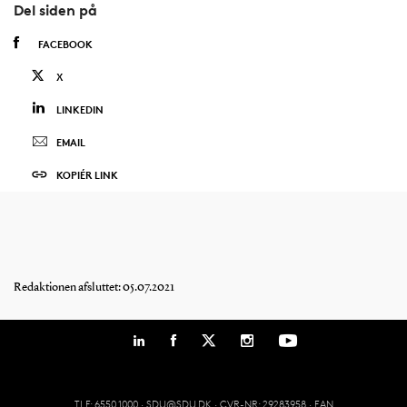
Del siden på
FACEBOOK
X
LINKEDIN
EMAIL
KOPIÉR LINK
Redaktionen afsluttet: 05.07.2021
TLF: 6550 1000 ·
SDU@SDU.DK
· CVR-NR: 29283958 ·
EAN