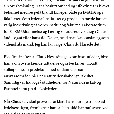
sin overbevisning. Hans beslutsomhed og effektivitet er blevet
belønnet med respekt blandt kolleger både på IMADA og i
fakultetet. Som leder af instituttet og prodekan havde han en
varig indvirkning på vores institut og fakultet. Laboratorium
for STEM Uddannelse og Læring vil videreudvikle sig i Claus’
ånd – også efter hans tid. Det er, hvad man kan ønske sig som
videnskabsmand. Jeg kan kun sige: Claus du klarede det!
Blot fire år efter, at Claus blev udpeget som institutleder, blev
han, som ovenstående udtalelse også beskriver, tilbudt
stillingen, som prodekan, med uddannelse som
ansvarsområde på Det Naturvidenskabeligt Fakultet.
Samtidig var han også studieleder for Naturvidenskab og
Farmaci samt ph.d.-skoleleder.
Når Claus selv skal prøve at forklare hans hurtige trin op ad
ledelsesstigen, fremhæver han, at han altid har haft svært ved