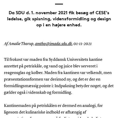
Da SDU d. 1. november 2021 fik besøg af CESE’s
ledelse, gik spisning, vidensformidling og design
op i en højere enhed.
Af Amalie Thorup,
amtho@imada.sdu.dk
,
01-11-2021
Til frokost var maden fra Syddansk Universitets kantine
anrettet på petriskåle, og vand og juice blev serveret i
reagensglas og kolber. Maden fra kantinen var velkendt, men
præsentationsformen var derimod ny, og det er der en
formidlingsmæssig pointe i: Indpakning betyder noget, og det
gælder også i videnskab og formidling.
Kantinemaden på petriskålen er dermed en analogi, for
ligesom det kulinariske indhold er afhængig af