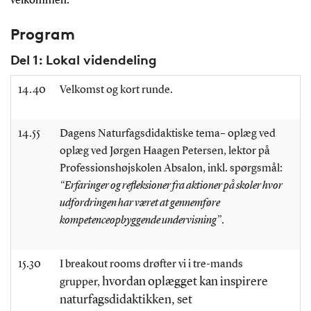
velkommen.
Program
Del 1: Lokal videndeling
14.40
Velkomst og kort runde.
14.55
Dagens Naturfagsdidaktiske tema
– oplæg ved
oplæg ved Jørgen Haagen Petersen, lektor på
Professionshøjskolen Absalon, inkl. spørgsmål:
“Erfaringer og refleksioner fra aktioner på skoler hvor
udfordringen har været at gennemføre
kompetenceopbyggende undervisning”
.
15.30
I breakout rooms drøfter vi i tre-mands
hvordan oplægget kan inspirere
grupper,
naturfagsdidaktikken, set