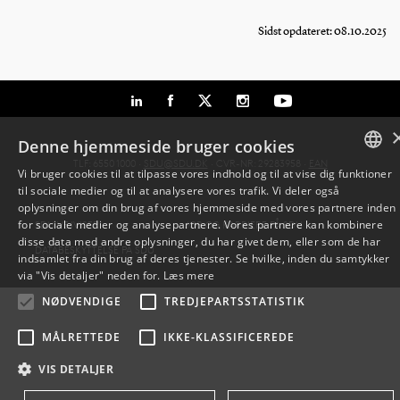
Sidst opdateret: 08.10.2025
Denne hjemmeside bruger cookies
TLF: 6550 1000 ·
SDU@SDU.DK
· CVR-NR: 29283958 ·
EAN
Vi bruger cookies til at tilpasse vores indhold og til at vise dig funktioner
til sociale medier og til at analysere vores trafik. Vi deler også
DANISH
oplysninger om din brug af vores hjemmeside med vores partnere inden
for sociale medier og analysepartnere. Vores partnere kan kombinere
SDU VEJVISER
JOB OG KARRIERE PÅ SDU
ENGLISH
disse data med andre oplysninger, du har givet dem, eller som de har
DATABESKYTTELSE PÅ SDU
indsamlet fra din brug af deres tjenester. Se hvilke, inden du samtykker
DANISH
via "Vis detaljer" neden for.
Læs mere
NØDVENDIGE
TREDJEPARTSSTATISTIK
MÅLRETTEDE
IKKE-KLASSIFICEREDE
VIS DETALJER