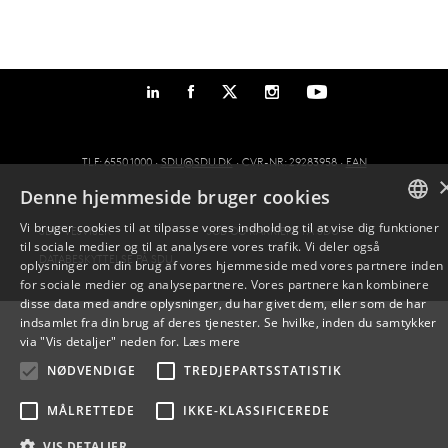
TLF: 6550 1000 ·
SDU@SDU.DK
· CVR-NR: 29283958 ·
EAN
Denne hjemmeside bruger cookies
Vi bruger cookies til at tilpasse vores indhold og til at vise dig funktioner
SDU VEJVISER
JOB OG KARRIERE PÅ SDU
til sociale medier og til at analysere vores trafik. Vi deler også
DANISH
DATABESKYTTELSE PÅ SDU
oplysninger om din brug af vores hjemmeside med vores partnere inden
for sociale medier og analysepartnere. Vores partnere kan kombinere
ENGLISH
disse data med andre oplysninger, du har givet dem, eller som de har
indsamlet fra din brug af deres tjenester. Se hvilke, inden du samtykker
DANISH
via "Vis detaljer" neden for.
Læs mere
NØDVENDIGE
TREDJEPARTSSTATISTIK
MÅLRETTEDE
IKKE-KLASSIFICEREDE
VIS DETALJER