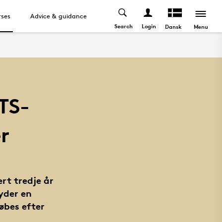
ses
Advice & guidance
Search
Login
Menu
Dansk
TS-
r
rt tredje år
yder en
købes efter