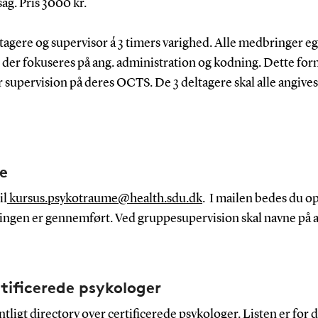
ag. Pris 3000 kr.
ltagere og supervisor á 3 timers varighed. Alle medbringer 
n der fokuseres på ang. administration og kodning. Dette for
r supervision på deres OCTS. De 3 deltagere skal alle angives
e
il
kursus.psykotraume@health.sdu.dk
. I mailen bedes du op
alingen er gennemført. Ved gruppesupervision skal navne på a
tificerede psykologer
tligt directory over certificerede psykologer. Listen er for d