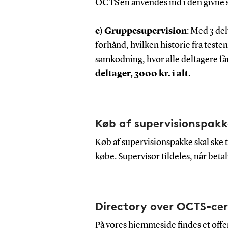
OCTS’en anvendes ind i den givne s
c) Gruppesupervision
: Med 3 de
forhånd, hvilken historie fra teste
samkodning, hvor alle deltagere få
deltager, 3000 kr. i alt.
Køb af supervisionspakk
Køb af supervisionspakke skal ske t
købe. Supervisor tildeles, når bet
Directory over OCTS-cer
På vores hjemmeside findes et offen