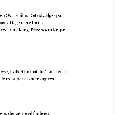
egen OCTS-film. Det udvælges på
mat vil tage mere form af
 ved tilmelding.
Pris: 1000 kr. pr.
lyse, hvilket format du /I ønsker at
lle tre supervisanter angives.
em, der gerne vil finde en