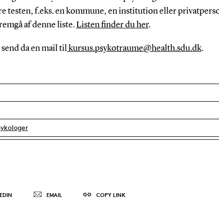
e testen, f.eks. en kommune, en institution eller privatperson
fremgå af denne liste.
Listen finder du her
.
send da en mail til
kursus.psykotraume@health.sdu.dk
.
sykologer
EDIN
EMAIL
COPY LINK