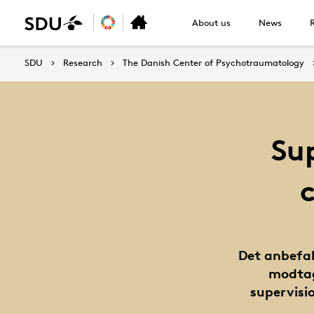
About us
News
SDU
Research
The Danish Center of Psychotraumatology
Su
Det anbefal
modtag
supervisio