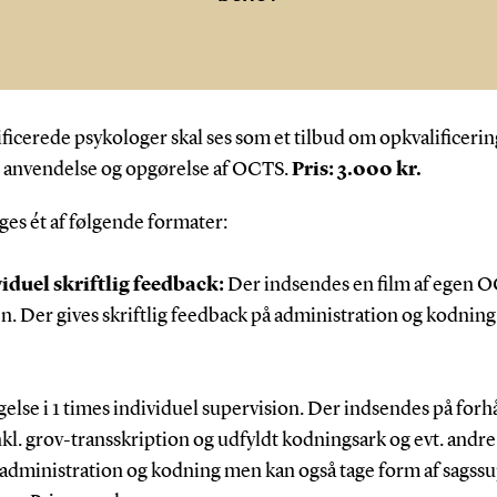
icerede psykologer skal ses som et tilbud om opkvalificerin
l anvendelse og opgørelse af OCTS.
Pris: 3.000 kr.
es ét af følgende formater:
iduel skriftlig feedback:
Der indsendes en film af egen 
n. Der gives skriftlig feedback på administration og kodning f
gelse i 1 times individuel supervision. Der indsendes på fo
kl. grov-transskription og udfyldt kodningsark og evt. andr
dministration og kodning men kan også tage form af sagssu