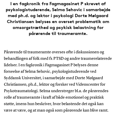
I en fagkronik fra Fagmagasinet P skrevet af
psykologistuderende, Selma Sehovic i samarbejde
med ph.d. og lektor i psykologi Dorte Mølgaard
Christiansen belyses en overset problematik om
omsorgstræthed og psykisk belastning for
pårørende til traumeramte.
Pårørende til traumeramte overses ofte i diskussionen og
behandlingen af folk med fx PTSD og andre traumerelaterede
lidelser. I en fagkronik i Fagmagasinet P belyses denne
forseelse af Selma Sehovic, psykologistuderende ved
Syddansk Universitet, i samarbejde med Dorte Mølgaard
Christiansen, ph.d., lektor og forsker ved Videnscenter for
Psykotraumatologi. Selma understreger bl.a. de pårørendes
rolle af traumeramte i kraft af både emotionel og praktisk
støtte, imens hun beskriver, hvor belastende det også kan
være at være, og at man også som pårørende kan blive ramt.