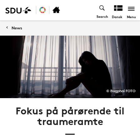
Search
Menu
Dansk
News
© Bugphai FOTO
Fokus på pårørende til
traumeramte