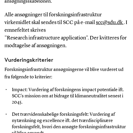
ansøgningsskabelonen
.
Alle ansøgninger til forskningsinfrastruktur
virkemidlet skal sendes til SCC på e-mail
scc@sdu.dk
. I
emnefeltet skrives
”Research
infrastructure
application
”. Der kvitteres for
modtagelse af ansøgningen.
Vurderingskriterier
Forskningsinfrastruktur ansøgningerne vil blive vurderet ud
fra følgende to kriterier:
Impact: Vurdering af
forskningens
impact potentiale ift.
SCC’s mission om at bidrage til klimaneutralitet senest i
2045.
Det tværvidenskabelige forskningsfelt
:
Vurdering af
nytænkning og excellence ift. det tværdisciplinære
forskningsfelt, hvori den ansøgte forskningsinfrastruktur