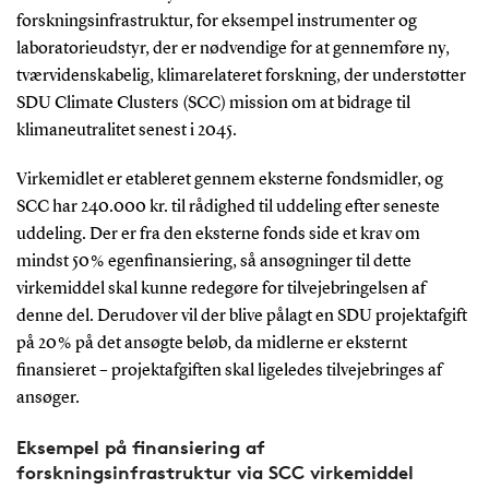
forskningsinfrastruktur, for eksempel instrumenter og
laboratorieudstyr, der er nødvendige for at gennemføre ny,
tværvidenskabelig, klimarelateret forskning, der understøtter
SDU Climate Clusters (SCC) mission om at bidrage til
klimaneutralitet senest i 2045.
V
irkemidlet er etableret gennem eksterne fondsmidler, og
SCC har 240.000 kr. til rådighed til uddeling efter seneste
uddeling. Der er fra den eksterne fonds side et krav om
mindst 50 % egenfinansiering, så ansøgninger til dette
virkemiddel skal kunne redegøre for tilvejebringelsen af
denne del. Derudover vil der blive
pålagt en SDU projektafgift
på 20 % på det ansøgte beløb, da midlerne er eksternt
finansieret – projektafgiften skal ligeledes tilvejebringes af
ansøger.
Eksempel på finansiering af
forskningsinfrastruktur via SCC virkemiddel