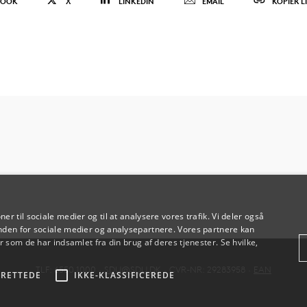
BOOK
X
LINKEDIN
EMAIL
KOPIÉR L
oner til sociale medier og til at analysere vores trafik. Vi deler også
den for sociale medier og analysepartnere. Vores partnere kan
 som de har indsamlet fra din brug af deres tjenester. Se hvilke,
TLF: 6550 1000 ·
SDU@SDU.DK
· CVR-NR: 29283958 ·
EAN
RETTEDE
IKKE-KLASSIFICEREDE