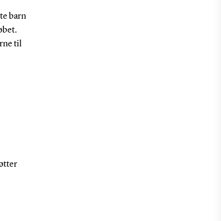
lte barn
øbet.
ne til
øtter