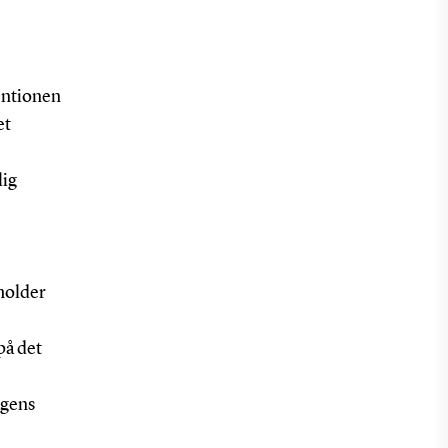
entionen
et
lig
eholder
på det
agens