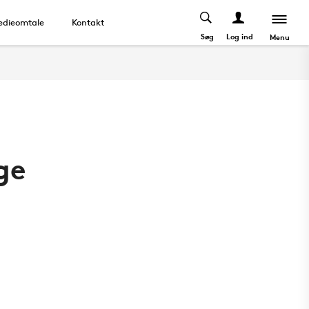
dieomtale
Kontakt
Søg
Log ind
Menu
ge