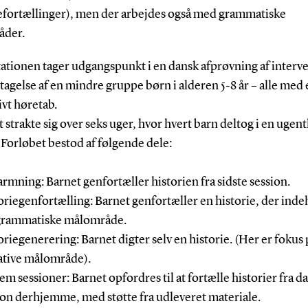
iefortællinger), men der arbejdes også med grammatiske
åder.
ationen tager udgangspunkt i en dansk afprøvning af interv
agelse af en mindre gruppe børn i alderen 5-8 år – alle med 
vt høretab.
 strakte sig over seks uger, hvor hvert barn deltog i en ugent
 Forløbet bestod af følgende dele:
rmning: Barnet genfortæller historien fra sidste session.
oriegenfortælling: Barnet genfortæller en historie, der ind
grammatiske målområde.
oriegenerering: Barnet digter selv en historie. (Her er fokus 
ative målområde).
em sessioner: Barnet opfordres til at fortælle historier fra d
ion derhjemme, med støtte fra udleveret materiale.