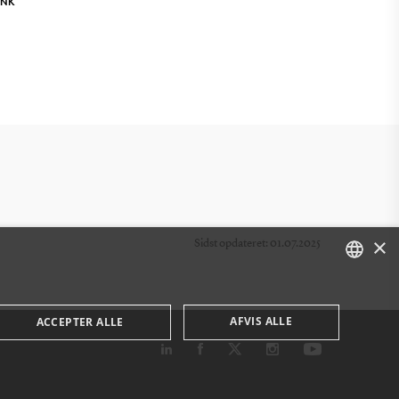
INK
×
Sidst opdateret: 01.07.2025
DANISH
AFVIS ALLE
ACCEPTER ALLE
ENGLISH
DANISH