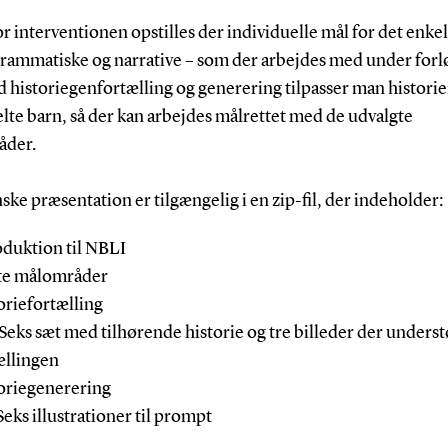
r interventionen opstilles der individuelle mål for det enke
grammatiske og narrative – som der arbejdes med under forl
 historiegenfortælling og generering tilpasser man historier
lte barn, så der kan arbejdes målrettet med de udvalgte
åder.
ke præsentation er tilgængelig i en zip-fil, der indeholder:
oduktion til NBLI
te målområder
oriefortælling
 Seks sæt med tilhørende historie og tre billeder der underst
ællingen
oriegenerering
Seks illustrationer til prompt