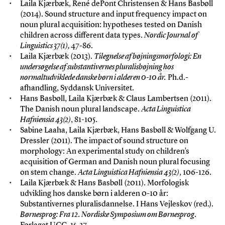
Laila Kjærbæk, René dePont Christensen & Hans Basbøll
(2014). Sound structure and input frequency impact on
noun plural acquisition: hypotheses tested on Danish
children across different data types.
Nordic Journal of
Linguistics 37(1),
47-86.
Laila Kjærbæk (2013).
Tilegnelse af bøjningsmorfologi: En
undersøgelse af substantivernes pluralisbøjning hos
normaltudviklede danske børn i alderen 0-10 år.
Ph.d.-
afhandling, Syddansk Universitet.
Hans Basbøll, Laila Kjærbæk & Claus Lambertsen (2011).
The Danish noun plural landscape.
Acta Linguistica
Hafniensia 43(2)
, 81-105.
Sabine Laaha, Laila Kjærbæk, Hans Basbøll & Wolfgang U.
Dressler (2011). The impact of sound structure on
morphology: An experimental study on children’s
acquisition of German and Danish noun plural focusing
on stem change.
Acta Linguistica Hafniensia 43(2)
, 106-126.
Laila Kjærbæk & Hans Basbøll (2011). Morfologisk
udvikling hos danske børn i alderen 0-10 år:
Substantivernes pluralisdannelse. I Hans Vejleskov (red.).
Børnesprog: Fra 12. Nordiske Symposium om Børnesprog
.