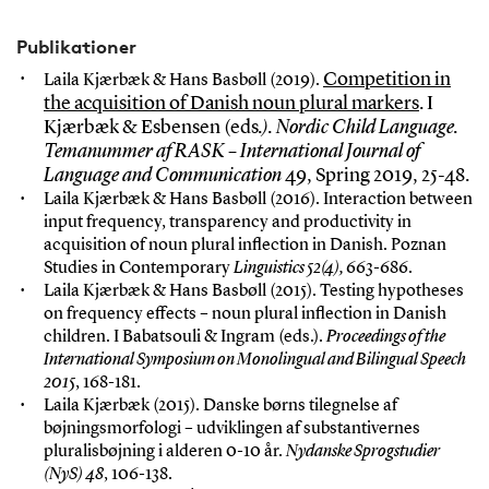
Publikationer
Competition in
Laila Kjærbæk & Hans Basbøll (2019).
the acquisition of Danish noun plural markers
. I
Kjærbæk & Esbensen (eds
.). Nordic Child Language.
Temanummer af RASK – International Journal of
Language and Communication
49, Spring 2019, 25-48.
Laila Kjærbæk & Hans Basbøll (2016). Interaction between
input frequency, transparency and productivity in
acquisition of noun plural inflection in Danish. Poznan
Studies in Contemporary
Linguistics 52(4),
663-686.
Laila Kjærbæk & Hans Basbøll (2015). Testing hypotheses
on frequency effects – noun plural inflection in Danish
children. I Babatsouli & Ingram (eds.).
Proceedings of the
International Symposium on Monolingual and Bilingual Speech
2015
, 168-181.
Laila Kjærbæk (2015). Danske børns tilegnelse af
bøjningsmorfologi – udviklingen af substantivernes
pluralisbøjning i alderen 0-10 år.
Nydanske Sprogstudier
(NyS) 48
, 106-138.