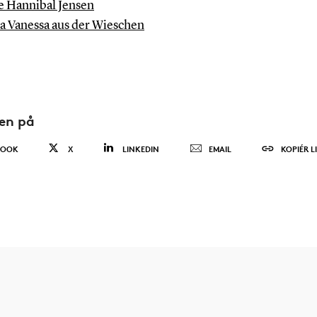
e Hannibal Jensen
a Vanessa aus der Wieschen
den på
BOOK
X
LINKEDIN
EMAIL
KOPIÉR L