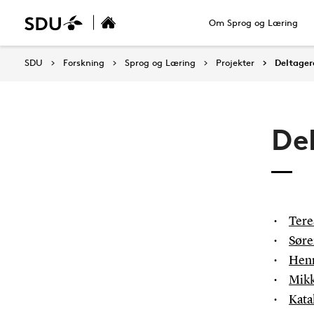
Om Sprog og Læring
SDU
Forskning
Sprog og Læring
Projekter
Deltager
De
Tere
Søre
Henr
Mikk
Kata