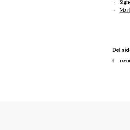
Sign
Mari
Del si
FACE