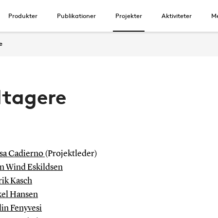
Produkter
Publikationer
Projekter
Aktiviteter
Me
e
ltagere
sa Cadierno
(Projektleder)
n Wind Eskildsen
ik Kasch
el Hansen
lin Fenyvesi