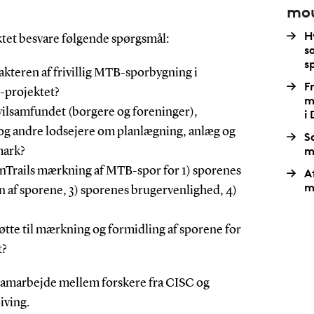
mou
H
ktet besvare følgende spørgsmål:
s
s
kteren af frivillig MTB-sporbygning i
Fr
-projektet?
m
ilsamfundet (borgere og foreninger),
i
og andre lodsejere om planlægning, anlæg og
S
m
mark?
nTrails mærkning af MTB-spor for 1) sporenes
A
m
n af sporene, 3) sporenes brugervenlighed, 4)
?
øtte til mærkning og formidling af sporene for
t?
 samarbejde mellem forskere fra CISC og
iving.