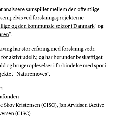
at analysere samspillet mellem den offentlige
ksempelvis ved forskningsprojekterne
villige og den kommunale sektor i Danmark
" og
uren
".
Living
har stor erfaring med forskning vedr.
for aktivt udeliv, og har herunder beskæftiget
old og brugeroplevelser i forbindelse med spor i
jektet ”
Naturemoves
”.
21
eafonden
de Skov Kristensen (CISC), Jan Arvidsen (Active
Iversen (CISC)