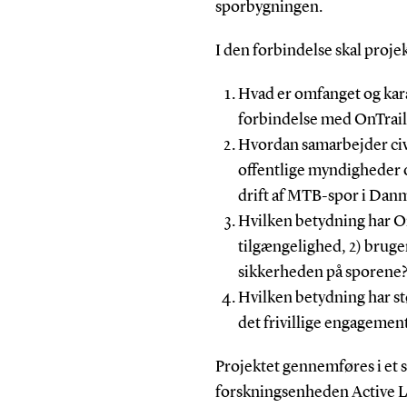
sporbygningen.
I den forbindelse skal proje
Hvad er omfanget og kara
forbindelse med OnTrail
Hvordan samarbejder civ
offentlige myndigheder 
drift af MTB-spor i Dan
Hvilken betydning har O
tilgængelighed, 2) bruge
sikkerheden på sporene
Hvilken betydning har st
det frivillige engagemen
Projektet gennemføres i et
forskningsenheden Active L