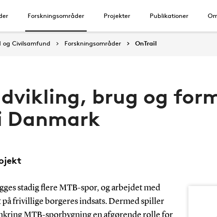
der
Forskningsområder
Projekter
Publikationer
Om
d og Civilsamfund
Forskningsområder
OnTrail
Udvikling, brug og for
i Danmark
ojekt
gges stadig flere MTB-spor, og arbejdet med
 på frivillige borgeres indsats. Dermed spiller
omkring MTB-sporbygning en afgørende rolle for