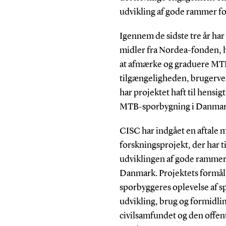
udvikling af gode rammer f
Igennem de sidste tre år har
midler fra Nordea-fonden, hj
at afmærke og graduere MTB
tilgængeligheden, brugerve
har projektet haft til hensig
MTB-sporbygning i Danmar
CISC har indgået en aftale
forskningsprojekt, der har t
udviklingen af gode rammer
Danmark. Projektets formål sø
sporbyggeres oplevelse af s
udvikling, brug og formidli
civilsamfundet og den offen