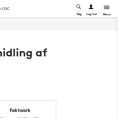
 CISC
Søg
Log ind
Menu
midling af
Faktaark