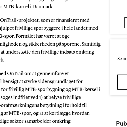
or MTB-kørsel i Danmark.
 OnTrail-projektet, som er finansieret med
ulpet frivillige sporbyggere i hele landet med
-spor. Formålet har været at øge
nligheden og sikkerheden på sporene. Samtidig
t at understøtte den frivillige indsats omkring
Se a
k.
 med OnTrail om at gennemføre et
il hensigt at styrke vidensgrundlaget for
 for frivillig MTB-sporbygning og MTB-kørsel i
ges indfriet ved 1) at belyse frivillige
porafmærkningens betydning i forhold til
ng af MTB-spor, og 2) at kortlægge hvordan
tlige sektor samarbejder omkring
Pub