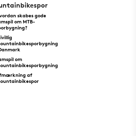
ntainbikespor
vordan skabes gode
amspil om MTB-
porbygning?
ivillig
ountainbikesporbygning
 Danmark
amspil om
ountainbikesporbygning
fmærkning af
ountainbikespor