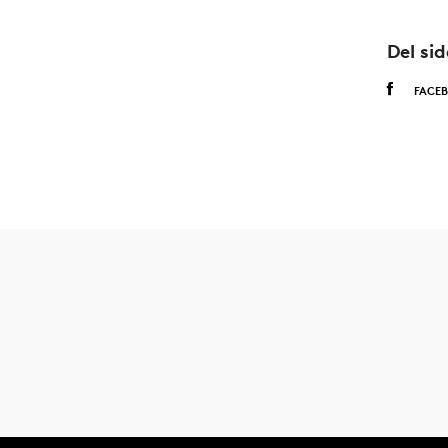
Del si
FACE