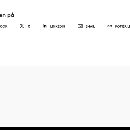
den på
BOOK
X
LINKEDIN
EMAIL
KOPIÉR L