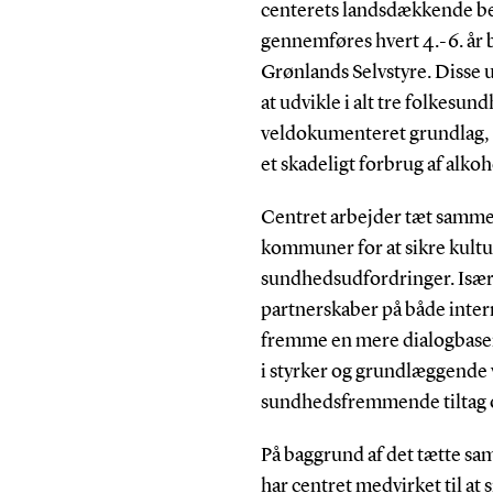
centerets landsdækkende b
gennemføres hvert 4.-6. år b
Grønlands Selvstyre. Disse 
at udvikle i alt tre folkes
veldokumenteret grundlag, h
et skadeligt forbrug af alko
Centret arbejder tæt samme
kommuner for at sikre kultur
sundhedsudfordringer. Især i
partnerskaber på både inter
fremme en mere dialogbaser
i styrker og grundlæggende 
sundhedsfremmende tiltag og
På baggrund af det tætte s
har centret medvirket til at s