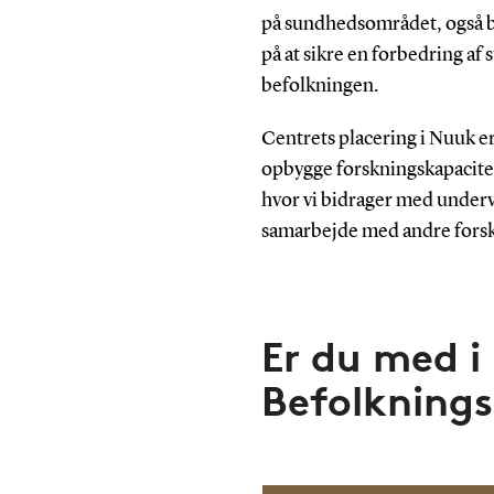
på sundhedsområdet, også b
på at sikre en forbedring af 
befolkningen.
Centrets placering i Nuuk er
opbygge forskningskapacitet
hvor vi bidrager med undervi
samarbejde med andre forsk
Er du med i
Befolkning