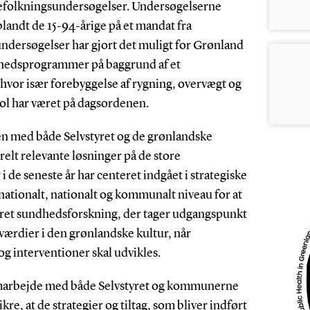
efolkningsundersøgelser. Undersøgelserne
landt de 15-94-årige på et mandat fra
undersøgelser har gjort det muligt for Grønland
undhedsprogrammer på baggrund af et
vor især forebyggelse af rygning, overvægt og
hol har været på dagsordenen.
n med både Selvstyret og de grønlandske
elt relevante løsninger på de store
 de seneste år har centeret indgået i strategiske
nationalt, nationalt og kommunalt niveau for at
et sundhedsforskning, der tager udgangspunkt
værdier i den grønlandske kultur, når
 interventioner skal udvikles.
amarbejde med både Selvstyret og kommunerne
ikre, at de strategier og tiltag, som bliver indført