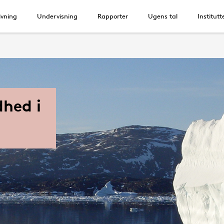
vning
Undervisning
Rapporter
Ugens tal
Institutt
dhed i