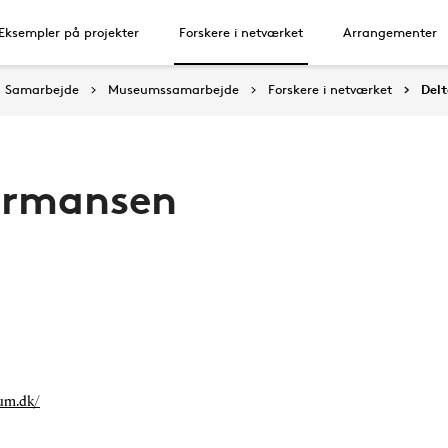
Eksempler på projekter
Forskere i netværket
Arrangementer
Samarbejde
Museumssamarbejde
Forskere i netværket
Del
ermansen
um.dk/