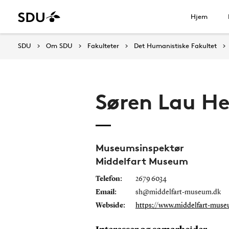
Hjem
SDU
Om SDU
Fakulteter
Det Humanistiske Fakultet
Søren Lau H
Museumsinspektør
Middelfart Museum
Telefon:
2679 6034
Email:
sh@middelfart-museum.dk
Webside:
https://www.middelfart-muse