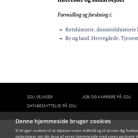
Interesser og samarbejder
Formidling og forskning i:
Retshistorie, domstolshistorie 
By og land. Herregårde. Tjenest
SDU VEJVISER
JOB OG KARRIERE PÅ SDU
DATABESKYTTELSE PÅ SDU
Denne hjemmeside bruger cookies
Vi bruger cookies til at tilpasse vores indhold og til at vise dig funkti
oplysninger om din brug af vores hjemmeside med vores partnere in