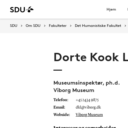
Hjem
SDU
Om SDU
Fakulteter
Det Humanistiske Fakultet
Dorte Kook 
Museumsinspektør, ph.d.
Viborg Museum
Telefon:
+45 2434 9875
Email:
dkl@viborg.dk
Webside:
Viborg Museum