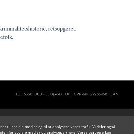
kriminalitetshistorie, retsopgøret.
efolk.
TLF: 6550 1000 ·
SDU@SDU.DK
· CVR-NR: 29283958 ·
EAN
oner til sociale medier og til at analysere vores trafik. Vi deler også
den for sociale medier og analysepartnere. Vores partnere kan