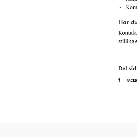
Komm
Har d
Kontakt
stilling
Del si
FACE