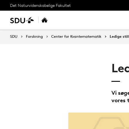
Det Naturvidenskabelige Fakultet
SDU
Forskning
Center for Kvantematematik
Ledige stil
Led
Vi søg
vores