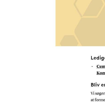
Ledige
Cen
Kom
Bliv 
Vi søge
at form