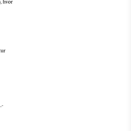
, hvor
tur
.-