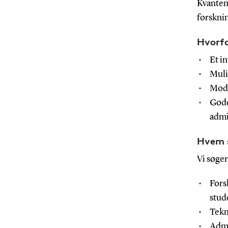
Kvantema
forskni
Hvorfo
Et i
Muli
Mode
Gode
admi
Hvem s
Vi søger
Fors
stud
Tekn
Admi