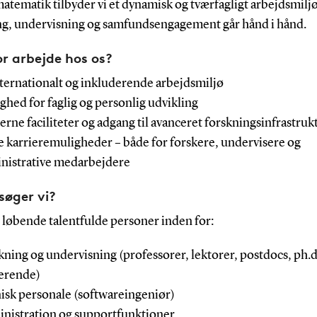
tematik tilbyder vi et dynamisk og tværfagligt arbejdsmiljø
ng, undervisning og samfundsengagement går hånd i hånd.
r arbejde hos os?
nternationalt og inkluderende arbejdsmiljø
ghed for faglig og personlig udvikling
rne faciliteter og adgang til avanceret forskningsinfrastruk
 karrieremuligheder – både for forskere, undervisere og
nistrative medarbejdere
øger vi?
 løbende talentfulde personer inden for:
kning og undervisning (professorer, lektorer, postdocs, ph.d
erende)
isk personale (softwareingeniør)
nistration og supportfunktioner