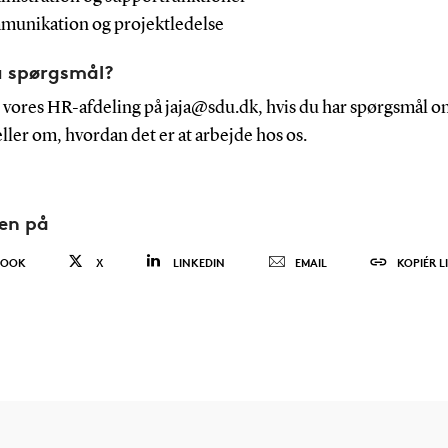
unikation og projektledelse
u spørgsmål?
 vores HR-afdeling på jaja@sdu.dk, hvis du har spørgsmål o
 eller om, hvordan det er at arbejde hos os.
den på
BOOK
X
LINKEDIN
EMAIL
KOPIÉR L