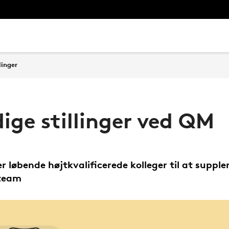
linger
ige stillinger ved QM
er løbende højtkvalificerede kolleger til at supple
 team