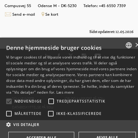
Campusvej 55
Odense M - DK-5230
Telefon: +45 6550 7359
Send e-mail
Se kort
Sidst opdateret: 12.05.2026
Denne hjemmeside bruger cookies
Vi bruger cookies til at tilpasse vores indhold og til at vise dig funktioner
til sociale medier og til at analysere vores trafik. Vi deler også
DANISH
oplysninger om din brug af vores hjemmeside med vores partnere inden
for sociale medier og analysepartnere. Vores partnere kan kombinere
ENGLISH
TLF: 6550 1000 ·
SDU@SDU.DK
· CVR-NR: 29283958 ·
EAN
disse data med andre oplysninger, du har givet dem, eller som de har
indsamlet fra din brug af deres tjenester. Se hvilke, inden du samtykker
DANISH
via "Vis detaljer" neden for.
Læs mere
SDU VEJVISER
JOB OG KARRIERE PÅ SDU
NØDVENDIGE
TREDJEPARTSSTATISTIK
DATABESKYTTELSE PÅ SDU
MÅLRETTEDE
IKKE-KLASSIFICEREDE
VIS DETALJER
AFVIS ALLE
ACCEPTER ALLE