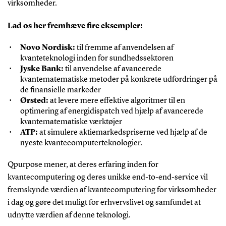
virksomheder.
Lad os her fremhæve fire eksempler:
Novo Nordisk:
til fremme af anvendelsen af
kvanteteknologi inden for sundhedssektoren
Jyske Bank:
til anvendelse af avancerede
kvantematematiske metoder på konkrete udfordringer på
de finansielle markeder
Ørsted:
at levere mere effektive algoritmer til en
optimering af energidispatch ved hjælp af avancerede
kvantematematiske værktøjer
ATP:
at simulere aktiemarkedspriserne ved hjælp af de
nyeste kvantecomputerteknologier.
Qpurpose mener, at deres erfaring inden for
kvantecomputering og deres unikke end-to-end-service vil
fremskynde værdien af kvantecomputering for virksomheder
i dag og gøre det muligt for erhvervslivet og samfundet at
udnytte værdien af denne teknologi.