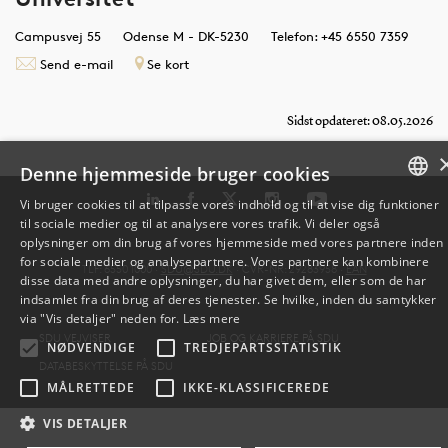
Campusvej 55
Odense M - DK-5230
Telefon: +45 6550 7359
Send e-mail
Se kort
Sidst opdateret: 08.05.2026
Denne hjemmeside bruger cookies
Vi bruger cookies til at tilpasse vores indhold og til at vise dig funktioner
til sociale medier og til at analysere vores trafik. Vi deler også
DANISH
oplysninger om din brug af vores hjemmeside med vores partnere inden
for sociale medier og analysepartnere. Vores partnere kan kombinere
TLF: 6550 1000 ·
SDU@SDU.DK
· CVR-NR: 29283958 ·
EAN
ENGLISH
disse data med andre oplysninger, du har givet dem, eller som de har
indsamlet fra din brug af deres tjenester. Se hvilke, inden du samtykker
DANISH
via "Vis detaljer" neden for.
Læs mere
SDU VEJVISER
JOB OG KARRIERE PÅ SDU
NØDVENDIGE
TREDJEPARTSSTATISTIK
DATABESKYTTELSE PÅ SDU
MÅLRETTEDE
IKKE-KLASSIFICEREDE
VIS DETALJER