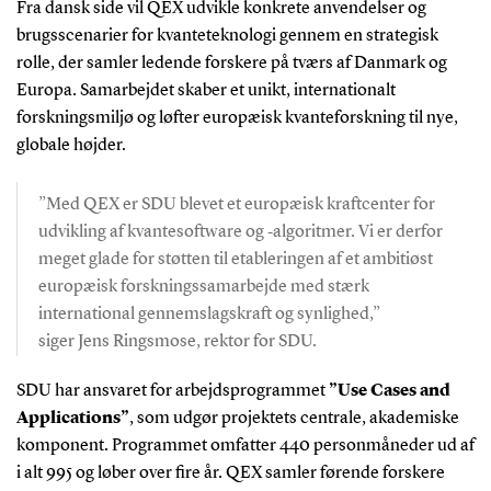
Fra dansk side vil QEX udvikle konkrete anvendelser og
brugsscenarier for kvanteteknologi gennem en strategisk
rolle, der samler ledende forskere på tværs af Danmark og
Europa. Samarbejdet skaber et unikt, internationalt
forskningsmiljø og løfter europæisk kvanteforskning til nye,
globale højder.
”Med QEX er SDU blevet et europæisk kraftcenter for
udvikling af kvantesoftware og ‑algoritmer. Vi er derfor
meget glade for støtten til etableringen af et ambitiøst
europæisk forskningssamarbejde med stærk
international gennemslagskraft og synlighed,”
siger Jens Ringsmose, rektor for SDU.
SDU har ansvaret for arbejdsprogrammet
”Use Cases and
Applications”
, som udgør projektets centrale, akademiske
komponent. Programmet omfatter 440 personmåneder ud af
i alt 995 og løber over fire år. QEX samler førende forskere