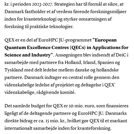
kr. i perioden 2023‑2027. Strategien har til formål at sikre, at
Danmark fastholder et af verdens førende forskningsmiljøer
inden for kvanteteknologi og styrker omsætningen af
forskning til praktiske teknologier.
QEX er en del af EuroHPC JU‑programmet
”European
Quantum Excellence Centres (QECs) in Applications for
Science and Industry”
. Ansøgningen blev indsendt af DeiC i
samarbejde med partnere fra Holland, Irland, Spanien og
Tyskland med delt ledelse mellem danske og hollandske
partnere. Danmark indtager en central rolle gennem den
videnskabelige ledelse af projektet og deltagelse i QEX’
videnskabelige, rådgivende komité.
Det samlede budget for QEX er 10 mio. euro, som finansieres
ligeligt af de deltagende partnere og EuroHPC JU. Danmarks
direkte bidrag er ca. 15 mio. kr., hvilket gør QEX til et markant
internationalt samarbejde inden for kvanteforskning.