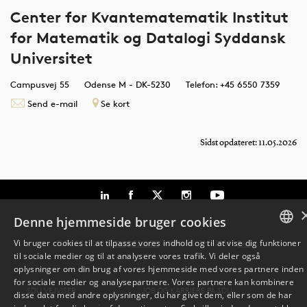
Center for Kvantematematik Institut
for Matematik og Datalogi Syddansk
Universitet
Campusvej 55
Odense M - DK-5230
Telefon: +45 6550 7359
Send e-mail
Se kort
Sidst opdateret: 11.05.2026
Denne hjemmeside bruger cookies
Vi bruger cookies til at tilpasse vores indhold og til at vise dig funktioner
TLF: 6550 1000 ·
SDU@SDU.DK
· CVR-NR: 29283958 ·
EAN
til sociale medier og til at analysere vores trafik. Vi deler også
DANISH
oplysninger om din brug af vores hjemmeside med vores partnere inden
for sociale medier og analysepartnere. Vores partnere kan kombinere
ENGLISH
SDU VEJVISER
JOB OG KARRIERE PÅ SDU
disse data med andre oplysninger, du har givet dem, eller som de har