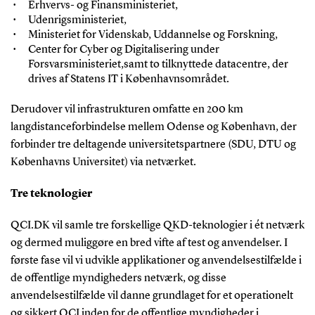
Erhvervs- og Finansministeriet,
Udenrigsministeriet,
Ministeriet for Videnskab, Uddannelse og Forskning,
Center for Cyber og Digitalisering under
Forsvarsministeriet,samt to tilknyttede datacentre, der
drives af Statens IT i Københavnsområdet.
Derudover vil infrastrukturen omfatte en 200 km
langdistanceforbindelse mellem Odense og København, der
forbinder tre deltagende universitetspartnere (SDU, DTU og
Københavns Universitet) via netværket.
Tre teknologier
QCI.DK vil samle tre forskellige QKD-teknologier i ét netværk
og dermed muliggøre en bred vifte af test og anvendelser. I
første fase vil vi udvikle applikationer og anvendelsestilfælde i
de offentlige myndigheders netværk, og disse
anvendelsestilfælde vil danne grundlaget for et operationelt
og sikkert QCI inden for de offentlige myndigheder i