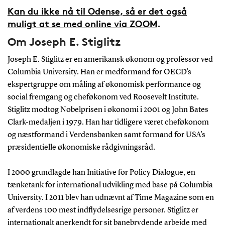
Kan du ikke nå til Odense, så er det også
muligt at se med online via ZOOM
.
Om Joseph E. Stiglitz
Joseph E. Stiglitz er en amerikansk økonom og professor ved
Columbia University. Han er medformand for OECD’s
ekspertgruppe om måling af økonomisk performance og
social fremgang og cheføkonom ved Roosevelt Institute.
Stiglitz modtog Nobelprisen i økonomi i 2001 og John Bates
Clark-medaljen i 1979. Han har tidligere været cheføkonom
og næstformand i Verdensbanken samt formand for USA’s
præsidentielle økonomiske rådgivningsråd.
I 2000 grundlagde han Initiative for Policy Dialogue, en
tænketank for international udvikling med base på Columbia
University. I 2011 blev han udnævnt af Time Magazine som en
af verdens 100 mest indflydelsesrige personer. Stiglitz er
internationalt anerkendt for sit banebrydende arbejde med