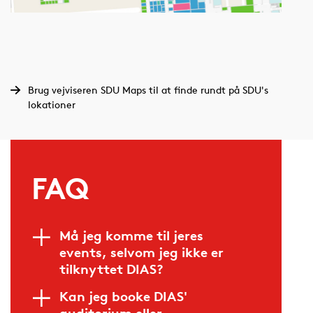
Brug vejviseren SDU Maps til at finde rundt på SDU's
lokationer
FAQ
Må jeg komme til jeres
events, selvom jeg ikke er
tilknyttet DIAS?
Kan jeg booke DIAS'