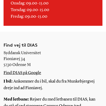
Onsdag: 09.00-15.00
Torsdag: 09.00-15.00
Fredag: 09.00-15.00
Find vej til DIAS
Syddansk Universitet
Fioniavej 34
5230 Odense M
Find DIAS på Google
I bil:
Ankommer du i bil, skal du fra Munkebjergvej
dreje ind ad Fioniavej.
Med letbane:
Rejser du med letbanen til DIAS, kan