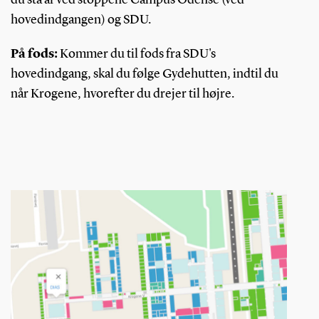
du stå af ved stoppene Campus Odense (ved
hovedindgangen) og SDU.
På fods:
Kommer du til fods fra SDU's
hovedindgang, skal du følge Gydehutten, indtil du
når Krogene, hvorefter du drejer til højre.