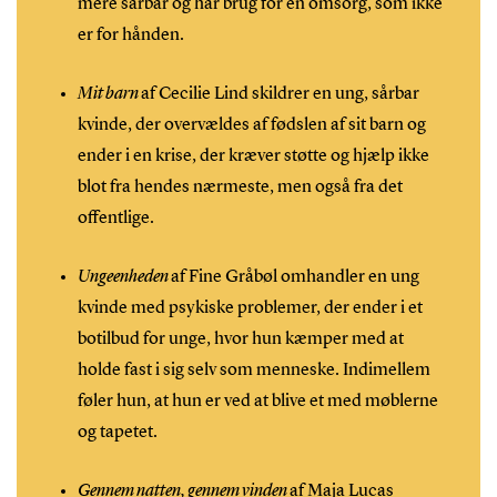
mere sårbar og har brug for en omsorg, som ikke
er for hånden.
Mit barn
af Cecilie Lind skildrer en ung, sårbar
kvinde, der overvældes af fødslen af sit barn og
ender i en krise, der kræver støtte og hjælp ikke
blot fra hendes nærmeste, men også fra det
offentlige.
Ungeenheden
af Fine Gråbøl omhandler en ung
kvinde med psykiske problemer, der ender i et
botilbud for unge, hvor hun kæmper med at
holde fast i sig selv som menneske. Indimellem
føler hun, at hun er ved at blive et med møblerne
og tapetet.
Gennem natten, gennem vinden
af Maja Lucas