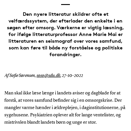
Den nyere litteratur skildrer ofte et
velfærdssystem, der efterlader den enkelte i en
søgen efter omsorg. Værkerne er vigtig læsning,
for ifølge litteraturprofessor Anne Marie Mai er
litteraturen en seismograf over vores samfund,
som kan føre til både ny forståelse og politiske
forandringer.
Af Sofie Sørensen,
soso@sdu.dk
,
27-10-2022
Man skal ikke læse længe i landets aviser og dagblade for at
forstå, at vores samfund befinder sig i en omsorgskrise. Der
mangler varme hænder i ældreplejen, i daginstitutionerne, på
sygehusene. Psykiatrien oplever alt for lange ventelister, og
mistrivslen blandt landets børn og unge er stor.