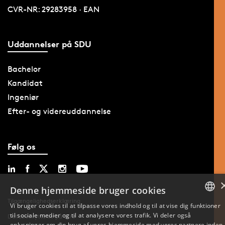
CVR-NR: 29283958 · EAN
Uddannelser på SDU
Bachelor
Kandidat
Ingeniør
Efter- og videreuddannelse
Følg os
Denne hjemmeside bruger cookies
Tilgængelighedserklæring
Vi bruger cookies til at tilpasse vores indhold og til at vise dig funktioner
til sociale medier og til at analysere vores trafik. Vi deler også
DANISH
Databeskyttelse på SDU
oplysninger om din brug af vores hjemmeside med vores partnere inden