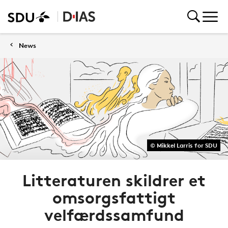
News
© Mikkel Larris for SDU
Litteraturen skildrer et
omsorgsfattigt
velfærdssamfund