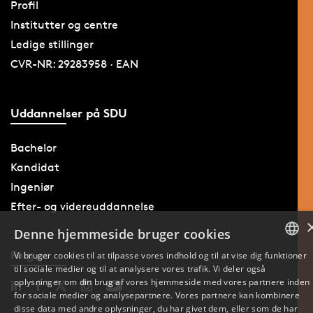
Profil
Institutter og centre
Ledige stillinger
CVR-NR: 29283958 · EAN
Uddannelser på SDU
Bachelor
Kandidat
Ingeniør
Efter- og videreuddannelse
Denne hjemmeside bruger cookies
Følg os
Vi bruger cookies til at tilpasse vores indhold og til at vise dig funktioner
til sociale medier og til at analysere vores trafik. Vi deler også
DANISH
oplysninger om din brug af vores hjemmeside med vores partnere inden
for sociale medier og analysepartnere. Vores partnere kan kombinere
ENGLISH
disse data med andre oplysninger, du har givet dem, eller som de har