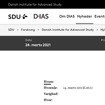
Danish Institute for Advanced Study
Om DIAS
Nyheder
Event
SDU
SDU
Forskning
Forskning
Danish Institute for Advanced Study
Danish Institute for Advanced Study
Ny
Ny
Dato
Pri
24. marts 2021
Hvem:
Hvornår:
24. marts 2021 kl.16:22
Varighed:
Hvor: