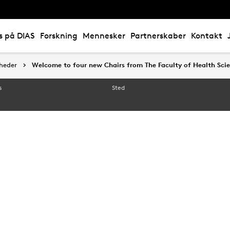
s på DIAS
Forskning
Mennesker
Partnerskaber
Kontakt
heder
heder
Welcome to four new Chairs from The Faculty of Health Sci
Welcome to four new Chairs from The Faculty of Health Sci
s
Sted