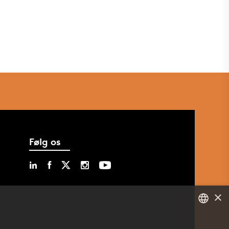
Følg os
×
DANISH