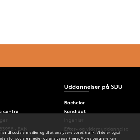
Uddannelser på SDU
Bachelor
og centre
Kandidat
nger
Ingeniør
83958 · EAN
Efter- og videreuddannelse
oner til sociale medier og til at analysere vores trafik. Vi deler også
den for sociale medier og analysepartnere. Vores partnere kan