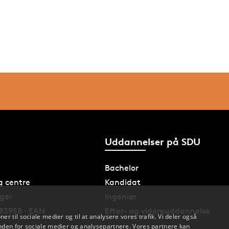
Uddannelser på SDU
Bachelor
og centre
Kandidat
nger
Ingeniør
83958 · EAN
Efter- og videreuddannelse
oner til sociale medier og til at analysere vores trafik. Vi deler også
den for sociale medier og analysepartnere. Vores partnere kan