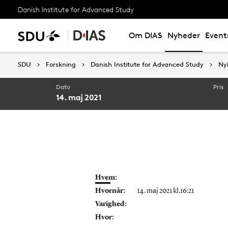
Danish Institute for Advanced Study
Om DIAS
Nyheder
Event
SDU
SDU
Forskning
Forskning
Danish Institute for Advanced Study
Danish Institute for Advanced Study
Ny
Ny
Dato
Pris
14. maj 2021
Hvem:
Hvornår:
14. maj 2021 kl.16:21
Varighed:
Hvor: