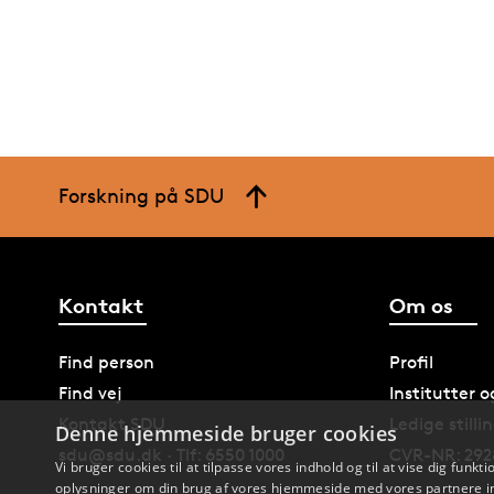
Forskning på SDU
Kontakt
Om os
Find person
Profil
Find vej
Institutter 
Kontakt SDU
Ledige stilli
Denne hjemmeside bruger cookies
sdu@sdu.dk · Tlf: 6550 1000
CVR-NR: 292
Vi bruger cookies til at tilpasse vores indhold og til at vise dig funkti
oplysninger om din brug af vores hjemmeside med vores partnere in