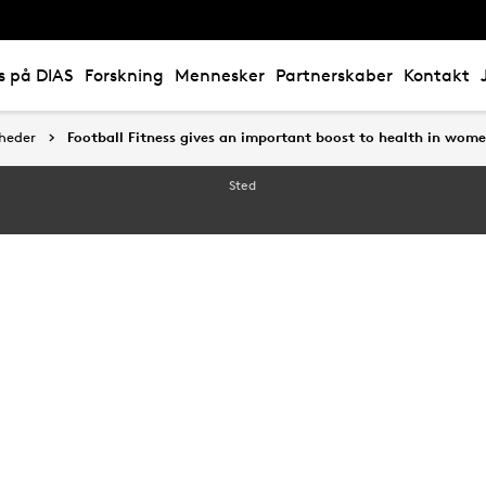
s på DIAS
Forskning
Mennesker
Partnerskaber
Kontakt
heder
heder
Football Fitness gives an important boost to health in wome
Football Fitness gives an important boost to health in wome
Sted