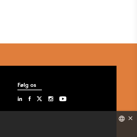
Følg os
×
DANISH